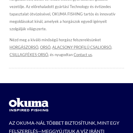
vezetője. Az előrehaladott gyártási Technology és évtizedes
tapasztalat ötvözésével, OKUMA FISHING tartós és innovatív
megoldásokat kínál, amelyek a horgászok egyedi igényeit
szolgálják világszerte.
Nézd meg a kiváló minőségű horgász felszerelésünket
HORGÁSZORSÓ
,
ORSÓ
,
ALACSONY PROFILÚ CSALIORSÓ
,
CSILLAGFÉKES ORSÓ
, és nyugodtan
Contact us
.
AZ OKUMA-NÁL TÖBBET BIZTOSÍTUNK, MINT EGY
FELSZERELÉS—MEGGYÚJTJUK A VÍZ IRÁNTI