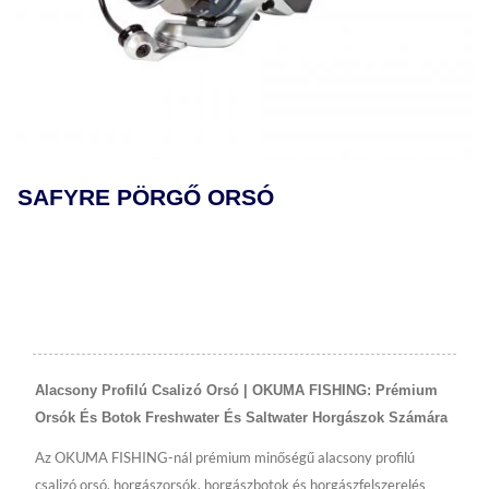
SAFYRE PÖRGŐ ORSÓ
Alacsony Profilú Csalizó Orsó | OKUMA FISHING: Prémium
Orsók És Botok Freshwater És Saltwater Horgászok Számára
Az OKUMA FISHING-nál prémium minőségű alacsony profilú
csalizó orsó, horgászorsók, horgászbotok és horgászfelszerelés