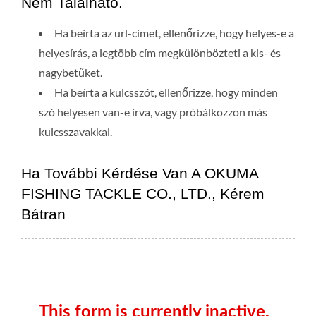
Nem Található.
Ha beírta az url-címet, ellenőrizze, hogy helyes-e a
helyesírás, a legtöbb cím megkülönbözteti a kis- és
nagybetűket.
Ha beírta a kulcsszót, ellenőrizze, hogy minden
szó helyesen van-e írva, vagy próbálkozzon más
kulcsszavakkal.
Ha További Kérdése Van A OKUMA
FISHING TACKLE CO., LTD., Kérem
Bátran