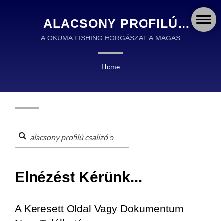
ALACSONY PROFILÚ
CSALIZÓ
A OKUMA FISHING HORGÁSZAT A MAGAS
MINŐSÉGŰ HORGÁSZFELSZERELÉSEK
ORSÓKERESETT |
TERVEZÉSÉBEN ÉS GYÁRTÁSÁBAN GLOBÁLIS
Home
OKUMA FISHING TACKLE
VEZETŐ.
CO., LTD.
Elnézést Kérünk...
A Keresett Oldal Vagy Dokumentum