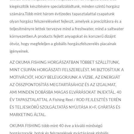
kiegészítők készítésére specializálódtunk, minden szintű horgász
számára.Több mint három évtizedes tapasztalattal csapatunk
olyan horgász felszereléseket fejleszt, amelyek a precizitásra és a
teljesítményre lettek tervezve mind a freshwater, mind a saltwater
környezetben.A products fejlett anyagokat és korszerű dizájnt
ötvöz, hogy megfeleljen a globális horgászfelszerelés piacainak
igényeinek.
AZ OKUMA FISHING HORGÁSZATBAN TÖBBET SZÁLLÍTUNK,
MINT CSUPÁN HORGÁSZATI FELSZERELÉST. MI BIZTOSÍTJUK A
MOTIVÁCIÓT, HOGY BELEUGORJUNK A VÍZBE, AZ ENERGIÁT
AZ ÖSSZPONTOSÍTÁS MEGTARTÁSÁHOZ ÉS AZ IZGALMAT,
AMI MINDEN DOBÁSBA MAGAS ELVÁRÁSOKAT INJEKTÁL. 40
ÉV TAPASZTALATTAL A Fishing Reel / ROD FEJLESZTÉS TERÉN
ÉS TELJESKÖRŰ SZOLGÁLTATÁS NYÚJTÁSA K+F, GYÁRTÁS ÉS
MARKETING ÁLTAL.
OKUMA FISHING több mint 40 éve a kiváló minőségű
horgászorsók, botok és felszerelések gyártásának globális