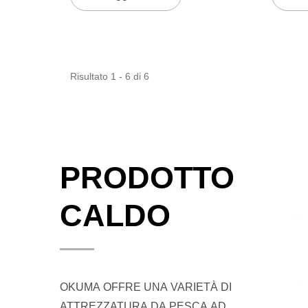
Alluminio Lavorato A6061-T6.
In Allu
Dispone Inoltre Di Un Sistema Di
Dispone
Trascinamento...
Risultato 1 - 6 di 6
PRODOTTO
CALDO
OKUMA OFFRE UNA VARIETÀ DI
ATTREZZATURA DA PESCA AD