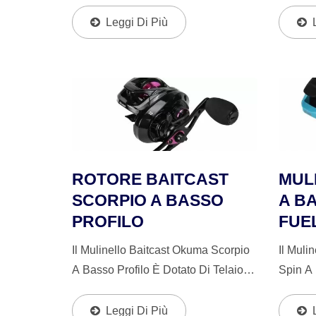
Specifici Per Il Bass È Arrivata.
Sistem
L'Hakai È Il Mulinello Più Avanzato
Telaio 
Leggi Di Più
Che Il Segmento Abbia Mai Visto,
Corrosi
Portando Un Perfetto Equilibrio Di
Lateral
Leggerezza,...
ROTORE BAITCAST
MUL
SCORPIO A BASSO
A B
PROFILO
FUEL
Il Mulinello Baitcast Okuma Scorpio
Il Muli
A Basso Profilo È Dotato Di Telaio E
Spin A 
Piastre Laterali In Grafite Resistente
Telaio E
Alla Corrosione E Bobina In
Resiste
Leggi Di Più