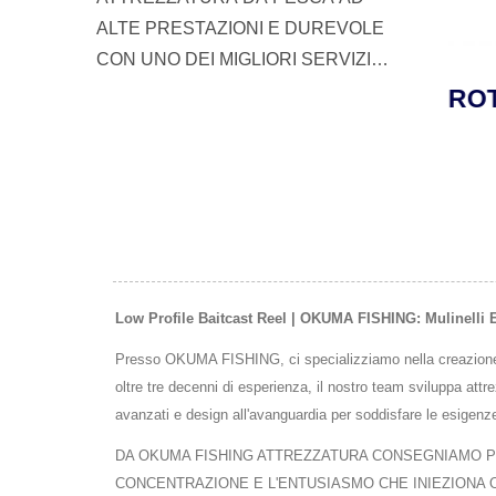
ALTE PRESTAZIONI E DUREVOLE
CON UNO DEI MIGLIORI SERVIZI
CLIENTI PER I PESCATORI E I
 SEA
ROTORE TESORO LDJ
ROTO
PESCAIOLI IN TUTTO IL MONDO.
PER JIGGING
Low Profile Baitcast Reel | OKUMA FISHING: Mulinelli 
Presso OKUMA FISHING, ci specializziamo nella creazione di l
oltre tre decenni di esperienza, il nostro team sviluppa att
avanzati e design all'avanguardia per soddisfare le esigenze
DA OKUMA FISHING ATTREZZATURA CONSEGNIAMO PIÙ
CONCENTRAZIONE E L'ENTUSIASMO CHE INIEZIONA OG