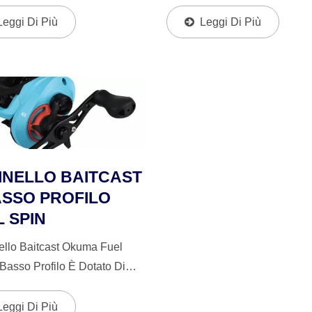
a Di Freno Magnetico (MCS),
Cuscinetti In Acciaio Inossida
Rigido E Resistente Alla
6BB + 1RB Di Precisione Per
Leggi Di Più
Leggi Di Più
one E Struttura Della Piastra
Lunghi E Fluidi, E Il Cuscinett
e.
Reverse Quick-Set È Ideale 
Di Ami Solidi....
INELLO BAITCAST
ASSO PROFILO
 SPIN
nello Baitcast Okuma Fuel
Basso Profilo È Dotato Di
 Piastre Laterali In Grafite
nte Alla Corrosione E Bobina
Leggi Di Più