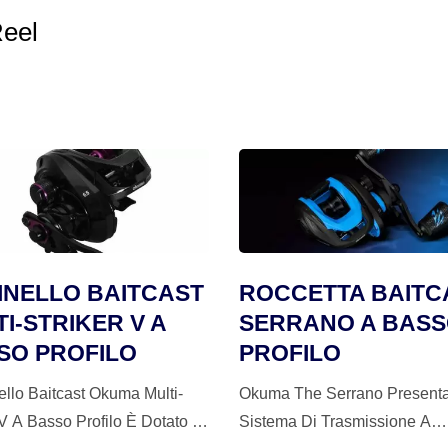
Reel
INELLO BAITCAST
ROCCETTA BAITC
I-STRIKER V A
SERRANO A BAS
SO PROFILO
PROFILO
nello Baitcast Okuma Multi-
Okuma The Serrano Present
 V A Basso Profilo È Dotato Di
Sistema Di Trasmissione A