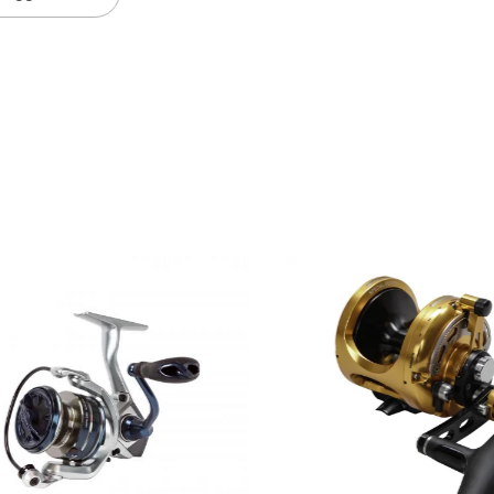
minio Lavorato A6061-T6.
 Inoltre Di Un Sistema...