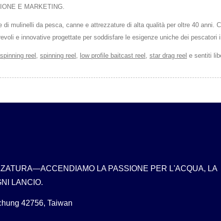
IONE E MARKETING.
i mulinelli da pesca, canne e attrezzature di alta qualità per oltre 40 anni
li e innovative progettate per soddisfare le esigenze uniche dei pescatori in
 spinning reel
,
spinning reel
,
low profile baitcast reel
,
star drag reel
e sentiti li
ZZATURA—ACCENDIAMO LA PASSIONE PER L'ACQUA, LA
NI LANCIO.
ichung 42756, Taiwan