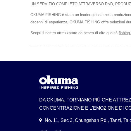
UN SERVIZIO COMPLETO ATTRAVERSO R&D, PRODUZ
OKUMA FISHING è stata un leader globale nella produzione d
decenni di esperienza, OKUMA FISHING offre soluzioni durevo
Scopri il nostro attrezzatura da pesca di alta qualità
fishing
DA OKUMA, FORNIAMO PIÙ CHE ATTRE
CONCENTRAZIONE E L'EMOZIONE DI OG
No. 11, Sec 3, Chungshan Rd., Tanzi, Ta