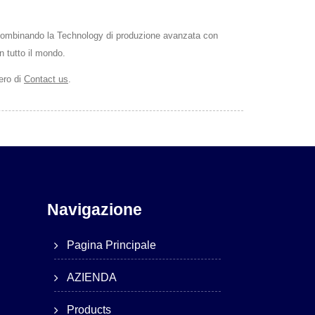
. Combinando la Technology di produzione avanzata con
 tutto il mondo.
bero di
Contact us
.
Navigazione
Pagina Principale
AZIENDA
Products