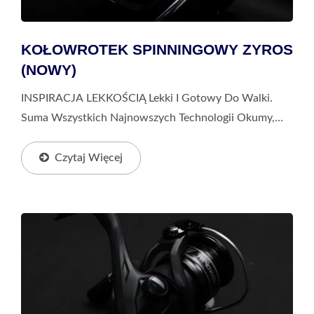
KOŁOWROTEK SPINNINGOWY ZYROS
(NOWY)
INSPIRACJA LEKKOŚCIĄ Lekki I Gotowy Do Walki.
Suma Wszystkich Najnowszych Technologii Okumy,
Uniwersalny Kołowrotek Spinningowy Zyros, Został
Zaprojektowany, Aby Ustanowić Nowy Standard Dla
Czytaj Więcej
Lekkich...