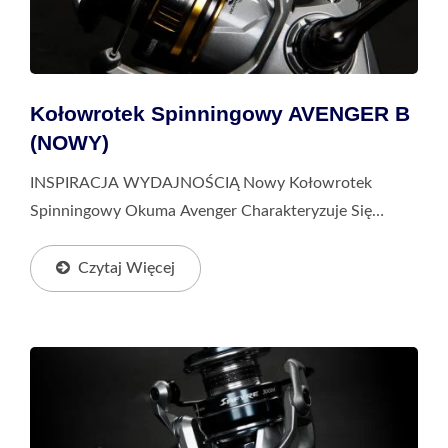
Kołowrotek Spinningowy AVENGER B
(NOWY)
INSPIRACJA WYDAJNOŚCIĄ Nowy Kołowrotek
Spinningowy Okuma Avenger Charakteryzuje Się
Mocnym Ramieniem Uchwytu Z Aluminium Oraz
Zaawansowanymi Technologiami, Takimi Jak Flite
Czytaj Więcej
Drive™, HDG+ I System...