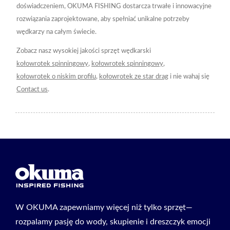
doświadczeniem, OKUMA FISHING dostarcza trwałe i innowacyjne
rozwiązania zaprojektowane, aby spełniać unikalne potrzeby
wędkarzy na całym świecie.
Zobacz nasz wysokiej jakości sprzęt wędkarski
kołowrotek spinningowy
,
kołowrotek spinningowy
,
kołowrotek o niskim profilu
,
kołowrotek ze star drag
i nie wahaj się
Contact us
.
W OKUMA zapewniamy więcej niż tylko sprzęt—
rozpalamy pasję do wody, skupienie i dreszczyk emocji