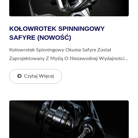
KOŁOWROTEK SPINNINGOWY
SAFYRE (NOWOŚĆ)
Kołowrotek Spinningowy Okuma Safyre Został
Zaprojektowany Z Myślą O Niezawodnej Wydajności
W Środowiskach Przybrzeżnych Freshwater I
Saltwater. Posiada Powiększone Zębatki HDG+ O
Czytaj Więcej
Wysokiej Gęstości...