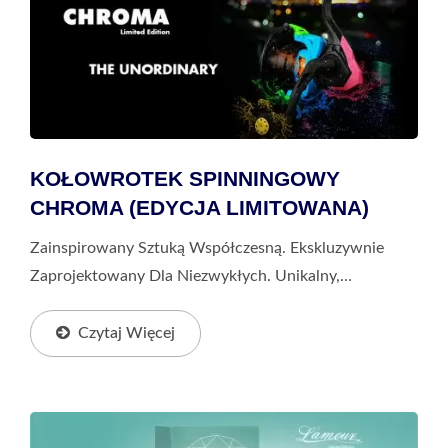
KOŁOWROTEK SPINNINGOWY
CHROMA (EDYCJA LIMITOWANA)
Zainspirowany Sztuką Współczesną. Ekskluzywnie
Zaprojektowany Dla Niezwykłych. Unikalny,
Limitowany Chroma Łamie Granice I Redefiniuje
Miejskie Wędkarstwo. Każda Część Jest Ręcznie
Czytaj Więcej
Szlifowana...