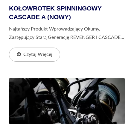
KOŁOWROTEK SPINNINGOWY
CASCADE A (NOWY)
Najtańszy Produkt Wprowadzający Okumy,
Zastępujący Starą Generację REVENGER I CASCADE.
Wprowadzamy Kompaktowe I Lekkie Koncepcje, Abyś
Mógł Mieć Lepsze Doświadczenia Wędkarskie Nawet
Czytaj Więcej
W Produktach...