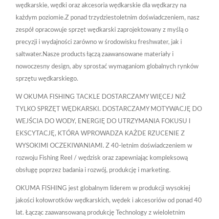
wędkarskie, wędki oraz akcesoria wędkarskie dla wędkarzy na
każdym poziomie.Z ponad trzydziestoletnim doświadczeniem, nasz
zespół opracowuje sprzęt wędkarski zaprojektowany z myślą o
precyzji i wydajności zarówno w środowisku freshwater, jak i
saltwater.Nasze products łączą zaawansowane materiały i
nowoczesny design, aby sprostać wymaganiom globalnych rynków
sprzętu wędkarskiego.
W OKUMA FISHING TACKLE DOSTARCZAMY WIĘCEJ NIŻ
TYLKO SPRZĘT WĘDKARSKI. DOSTARCZAMY MOTYWACJĘ DO
WEJŚCIA DO WODY, ENERGIĘ DO UTRZYMANIA FOKUSU I
EKSCYTACJĘ, KTÓRA WPROWADZA KAŻDE RZUCENIE Z
WYSOKIMI OCZEKIWANIAMI. Z 40-letnim doświadczeniem w
rozwoju Fishing Reel / wędzisk oraz zapewniając kompleksową
obsługę poprzez badania i rozwój, produkcję i marketing.
OKUMA FISHING jest globalnym liderem w produkcji wysokiej
jakości kołowrotków wędkarskich, wędek i akcesoriów od ponad 40
lat. Łącząc zaawansowaną produkcję Technology z wieloletnim