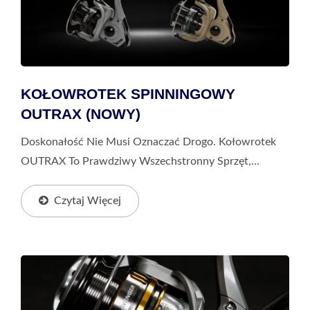
KOŁOWROTEK SPINNINGOWY
OUTRAX (NOWY)
Doskonałość Nie Musi Oznaczać Drogo. Kołowrotek
OUTRAX To Prawdziwy Wszechstronny Sprzęt,
Odpowiedni Zarówno Do Freshwater, Jak I Saltwater
Aktywności. Projekt Inspirowany Jest Wzorem Opon I
Czytaj Więcej
Designem...