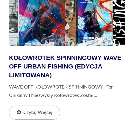
KOŁOWROTEK SPINNINGOWY WAVE
OFF URBAN FISHING (EDYCJA
LIMITOWANA)
WAVE OFF KOŁOWROTEK SPINNINGOWY Ten
Unikalny I Niezwykły Kołowrotek Został
Zaprojektowany Przez Zespół Projektowy Okuma O
Nazwie Wave Off. Wave Off Powstał W 2017 Roku;
Czytaj Więcej
Jego Misją Jest „Przekroczyć...