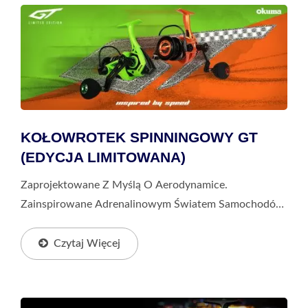
KOŁOWROTEK SPINNINGOWY GT
(EDYCJA LIMITOWANA)
Zaprojektowane Z Myślą O Aerodynamice.
Zainspirowane Adrenalinowym Światem Samochodów
Wyścigowych. Ręcznie Malowane W Kolorach Okuma
GT Green I GT Orange, Które Wciąż Ryczą. Limitowana
Czytaj Więcej
Edycja...