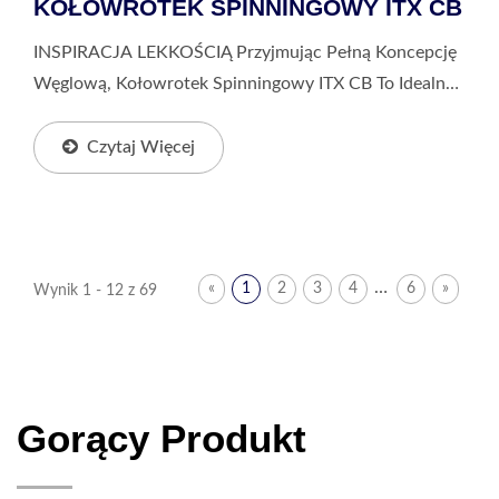
KOŁOWROTEK SPINNINGOWY ITX CB
INSPIRACJA LEKKOŚCIĄ Przyjmując Pełną Koncepcję
Węglową, Kołowrotek Spinningowy ITX CB To Idealna
Równowaga Między Lekką Konstrukcją A Solidnym
Wykonaniem, Co Skutkuje Niezrównaną Wydajnością.
Czytaj Więcej
…
«
1
2
3
4
6
»
Wynik 1 - 12 z 69
Gorący Produkt