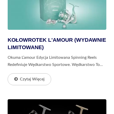
KOŁOWROTEK L'AMOUR (WYDAWNIE
LIMITOWANE)
Okuma L’amour Edycja Limitowana Spinning Reels
Redefiniuje Wędkarstwo Sportowe. Wędkarstwo To
Już Nie Tylko Sport, To Luksusowy Styl Życia.
Ozdobione 13 Kryształami Od Swarovskiego; Każdy
Czytaj Więcej
Ręcznie...