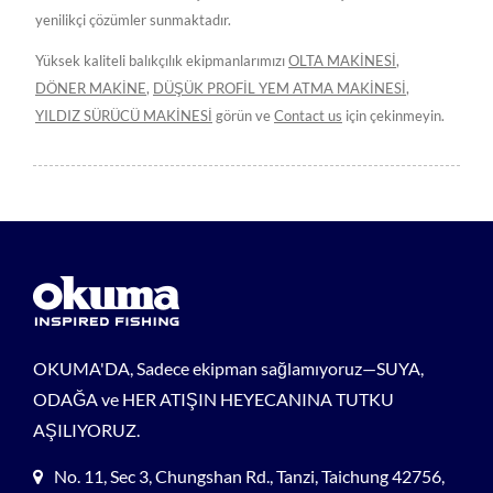
yenilikçi çözümler sunmaktadır.
Yüksek kaliteli balıkçılık ekipmanlarımızı
OLTA MAKİNESİ
,
DÖNER MAKİNE
,
DÜŞÜK PROFİL YEM ATMA MAKİNESİ
,
YILDIZ SÜRÜCÜ MAKİNESİ
görün ve
Contact us
için çekinmeyin.
OKUMA'DA, Sadece ekipman sağlamıyoruz—SUYA,
ODAĞA ve HER ATIŞIN HEYECANINA TUTKU
AŞILIYORUZ.
No. 11, Sec 3, Chungshan Rd., Tanzi, Taichung 42756,