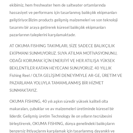
ekibimiz, hem freshwater hem de saltwater ortamlarında
hassasiyet ve performans için tasarlanmış balıkçılık ekipmanları
geliştiriyor.Bizim products gelişmiş malzemeleri ve son teknoloji
tasarımı bir araya getirerek küresel balıkçılık ekipmanları
pazarlarının taleplerini karşılamaktadır.
AT OKUMA FISHING TAKIMLARI, SİZE SADECE BALIKÇILIK
EKİPMANI SUNMUYORUZ. SUYA ATILMA MOTİVASYONUNU,
ODAĞI KORUMAK İÇİN ENERJİYİ VE HER ATILIŞA YÜKSEK
BEKLENTİLER KATAN HEYECANI SUNUYORUZ. 40 YILLIK
Fishing Reel / OLTA GELİŞİMİ DENEYİMİYLE AR-GE, ÜRETİM VE
PAZARLAMA YOLUYLA TAMAMLANMIŞ BİR HİZMET
SUNMAKTAYIZ.
OKUMA FISHING, 40 yılı aşkın süredir yüksek kaliteli olta
makaraları, çubuklar ve av malzemeleri üretiminde küresel bir
liderdir. Gelişmiş üretim Technology ile on yılların tecrübesini
birleştirerek, OKUMA FISHING, dünya genelindeki balıkçıların
benzersiz ihtiyaçlarını karşılamak için tasarlanmış dayanıklı ve