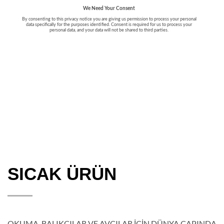
SICAK ÜRÜN
OKUMA, BALIKÇILAR VE AVCILAR İÇİN DÜNYA ÇAPINDA