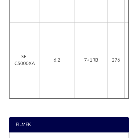
SF-
6.2
7+1RB
276
1
C5000XA
FILMEK