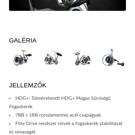
GALÉRIA
JELLEMZŐK
HDG+: Túlméretezett HDG+ Magas Sűrűségű
Fogaskerék
7BB + 1RB rozsdamentes acél csapágyak
Flite Drive rendszer növeli a fogaskerék stabilitását
és simaságát