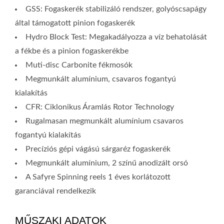
GSS: Fogaskerék stabilizáló rendszer, golyóscsapágy
által támogatott pinion fogaskerék
Hydro Block Test: Megakadályozza a víz behatolását
a fékbe és a pinion fogaskerékbe
Muti-disc Carbonite fékmosók
Megmunkált alumínium, csavaros fogantyú
kialakítás
CFR: Ciklonikus Áramlás Rotor Technology
Rugalmasan megmunkált alumínium csavaros
fogantyú kialakítás
Precíziós gépi vágású sárgaréz fogaskerék
Megmunkált alumínium, 2 színű anodizált orsó
A Safyre Spinning reels 1 éves korlátozott
garanciával rendelkezik
MŰSZAKI ADATOK