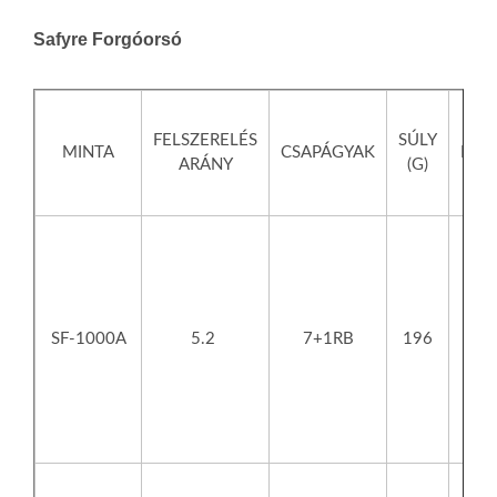
Safyre Forgóorsó
V
FELSZERELÉS
SÚLY
MINTA
CSAPÁGYAK
LEK
ARÁNY
(G)
SF-1000A
5.2
7+1RB
196