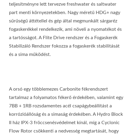
teljesítményre lett tervezve freshwater és saltwater
part menti környezetekben. Nagy méretű HDG+ nagy
sűrűségű áttétellel és gép által megmunkált sárgaréz
fogaskerékkel rendelkezik, ami növeli a nyomatékot és
a tartósságot. A Flite Drive rendszer és a Fogaskerék
Stabilizáló Rendszer fokozza a fogaskerék stabilitását
és a sima működést.
A orsó egy többlemezes Carbonite fékrendszert
tartalmaz a folyamatos fékerő érdekében, valamint egy
7BB + 1RB rozsdamentes acél csapágybeállítást a
korrózióállóság és a simaság érdekében. A Hydro Block
II ház IPX-3 fröccsenésvédelmet kínál, míg a Cyclonic
Flow Rotor csökkenti a nedvesség megtartását, hogy