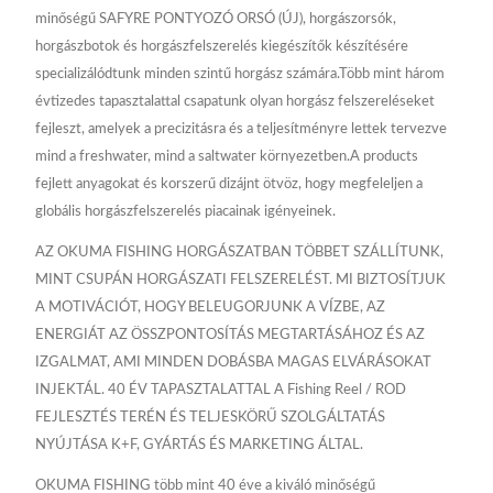
minőségű SAFYRE PONTYOZÓ ORSÓ (ÚJ), horgászorsók,
horgászbotok és horgászfelszerelés kiegészítők készítésére
specializálódtunk minden szintű horgász számára.Több mint három
évtizedes tapasztalattal csapatunk olyan horgász felszereléseket
fejleszt, amelyek a precizitásra és a teljesítményre lettek tervezve
mind a freshwater, mind a saltwater környezetben.A products
fejlett anyagokat és korszerű dizájnt ötvöz, hogy megfeleljen a
globális horgászfelszerelés piacainak igényeinek.
AZ OKUMA FISHING HORGÁSZATBAN TÖBBET SZÁLLÍTUNK,
MINT CSUPÁN HORGÁSZATI FELSZERELÉST. MI BIZTOSÍTJUK
A MOTIVÁCIÓT, HOGY BELEUGORJUNK A VÍZBE, AZ
ENERGIÁT AZ ÖSSZPONTOSÍTÁS MEGTARTÁSÁHOZ ÉS AZ
IZGALMAT, AMI MINDEN DOBÁSBA MAGAS ELVÁRÁSOKAT
INJEKTÁL. 40 ÉV TAPASZTALATTAL A Fishing Reel / ROD
FEJLESZTÉS TERÉN ÉS TELJESKÖRŰ SZOLGÁLTATÁS
NYÚJTÁSA K+F, GYÁRTÁS ÉS MARKETING ÁLTAL.
OKUMA FISHING több mint 40 éve a kiváló minőségű