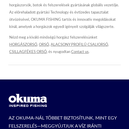
horgászorsók, botok és felszerelések gyártásának globális vezetője.
Az előrehaladott gyártási Technology és évtizedes tapasztalat
ötvözésével, OKUMA FISHING tartós és innovatív megoldásokat
kínál, amelyek a horgászok egyedi igényeit szolgálják világszerte.
Nézd meg a kiváló minőségű horgász felszerelésünket
HORGÁSZORSÓ
,
ORSÓ
,
ALACSONY PROFILÚ CSALIORSÓ
,
CSILLAGFÉKES ORSÓ
, és nyugodtan
Contact us
.
AZ OKUMA-NÁL TÖBBET BIZTOSÍTUNK, MINT EGY
FELSZERELÉS—MEGGYÚJTJUK A VÍZ IRÁNTI