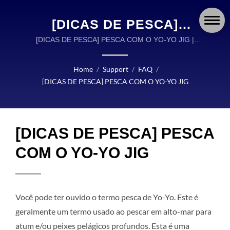
[DICAS DE PESCA]
PESCA COM O YO-YO JIG
[DICAS DE PESCA] PESCA COM O YO-YO JIG |
OKUMA FISHING É UM LÍDER GLOBAL NO DESIGN
| OKUMA FISHING:
E FABRICAÇÃO DE ISCAS DE PESCA DE ALTA
Home
/
Support
/
FAQ
/
CARRETILHAS, VARAS E
QUALIDADE.
[DICAS DE PESCA] PESCA COM O YO-YO JIG
ISCAS PROJETADAS COM
PRECISÃO PARA CADA
[DICAS DE PESCA] PESCA
AVENTURA
COM O YO-YO JIG
Você pode ter ouvido o termo pesca de Yo-Yo. Este é
geralmente um termo usado ao pescar em alto-mar para
atum e/ou peixes pelágicos profundos. Esta é uma