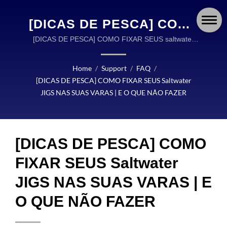
[DICAS DE PESCA] COMO
FIXAR SEUS SALTWATER
[DICAS DE PESCA] COMO FIXAR SEUS saltwater
JIGS NAS SUAS VARAS | E O QUE NÃO FAZER |
JIGS NAS SUAS VARAS |
OKUMA FISHING É UM LÍDER GLOBAL NO DESIGN
Home
/
Support
/
FAQ
/
E O QUE NÃO FAZER |
E FABRICAÇÃO DE ISCAS DE PESCA DE ALTA
[DICAS DE PESCA] COMO FIXAR SEUS Saltwater
QUALIDADE.
OKUMA FISHING:
JIGS NAS SUAS VARAS | E O QUE NÃO FAZER
CARRETILHAS, VARAS E
ISCAS PROJETADAS COM
[DICAS DE PESCA] COMO
PRECISÃO PARA CADA
FIXAR SEUS Saltwater
AVENTURA
JIGS NAS SUAS VARAS | E
O QUE NÃO FAZER