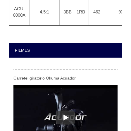
ACU-
4.5:1
3BB + 1RB
462
90
8000A
FILMES
Carretel giratório Okuma Acuador
Carretel giratório Okuma Acuad