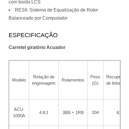
com borda LCS
RESII: Sistema de Equalização de Rotor
Balanceado por Computador
ESPECIFICAÇÃO
Carretel giratório Acuador
Relação de
Peso
Recuperaç
Modelo
Rolamentos
engrenagem
(G)
de linha (C
ACU-
4.8:1
3BB + 1RB
204
61
1000A