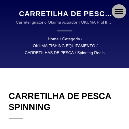
CARRETILHA DE PESCA
SPINNING | OKUMA
Carretel giratório Okuma Acuador | OKUMA FISHING
É UM LÍDER GLOBAL NO DESIGN E FABRICAÇÃO
FISHING: EQUIPAMENTO
DE ISCAS DE PESCA DE ALTA QUALIDADE.
Home
/
Categoria
/
DURÁVEL E CONFIÁVEL
OKUMA FISHING EQUIPAMENTO
/
PARA PESCADORES EM
CARRETILHAS DE PESCA
/
Spinning Reels
TODO O MUNDO
CARRETILHA DE PESCA
SPINNING