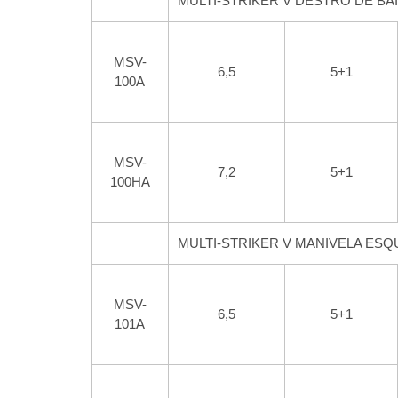
MULTI-STRIKER V DESTRO DE BAIXO
MSV-
6,5
5+1
100A
MSV-
7,2
5+1
100HA
MULTI-STRIKER V MANIVELA ESQ
MSV-
6,5
5+1
101A