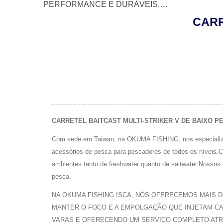
PERFORMANCE E DURÁVEIS,
COM UM DOS MELHORES
AIRA
CARRETILHA TESORO
CARR
SERVIÇOS AO CLIENTE PARA
RAG
LDJ PARA JIGGING
PESCADORES EM TODO O
MUNDO.
CARRETEL BAITCAST MULTI-STRIKER V DE BAIXO PERF
Com sede em Taiwan, na OKUMA FISHING, nos especiali
acessórios de pesca para pescadores de todos os níveis.
ambientes tanto de freshwater quanto de saltwater.Nosso
pesca.
NA OKUMA FISHING ISCA, NÓS OFERECEMOS MAIS 
MANTER O FOCO E A EMPOLGAÇÃO QUE INJETAM CAD
VARAS E OFERECENDO UM SERVIÇO COMPLETO ATR