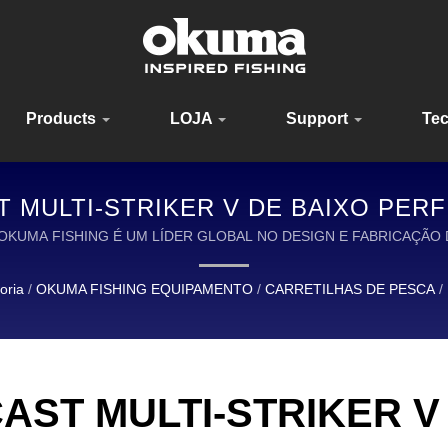
Products
LOJA
Support
Te
 MULTI-STRIKER V DE BAIXO PERFI
EL E CONFIÁVEL PARA PESCADOR
tcast | OKUMA FISHING É UM LÍDER GLOBAL NO DESIGN E FABRICAÇÃ
oria
/
OKUMA FISHING EQUIPAMENTO
/
CARRETILHAS DE PESCA
/
AST MULTI-STRIKER V