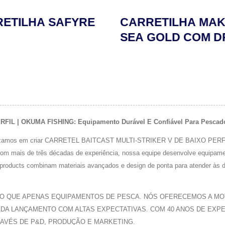
ETILHA SAFYRE
CARRETILHA MAK
SEA GOLD COM 
DE LEVER
IL | OKUMA FISHING: Equipamento Durável E Confiável Para Pesca
zamos em criar CARRETEL BAITCAST MULTI-STRIKER V DE BAIXO PERFIL de 
Com mais de três décadas de experiência, nossa equipe desenvolve equipam
s products combinam materiais avançados e design de ponta para atender à
DO QUE APENAS EQUIPAMENTOS DE PESCA. NÓS OFERECEMOS A MOT
A LANÇAMENTO COM ALTAS EXPECTATIVAS. COM 40 ANOS DE EXPERI
AVÉS DE P&D, PRODUÇÃO E MARKETING.