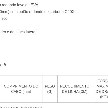
o redondo leve de EVA
-70mm) com botão redondo de carbono C40X
disco
dro e da placa lateral
er V
FORÇ
COMPRIMENTO DO
PESO
RECOLHIMENTO
MÁXI
CABO (mm)
(G)
DE LINHA (CM)
DE DR
(KG)