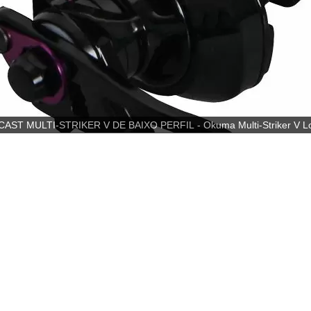
ST MULTI-STRIKER V DE BAIXO PERFIL - Okuma Multi-Striker V Low 