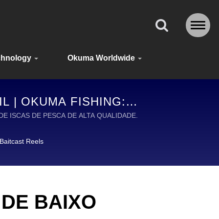
chnology
Okuma Worldwide
L | OKUMA FISHING:
ES EM TODO O MUNDO
O DE ISCAS DE PESCA DE ALTA QUALIDADE.
Baitcast Reels
 DE BAIXO