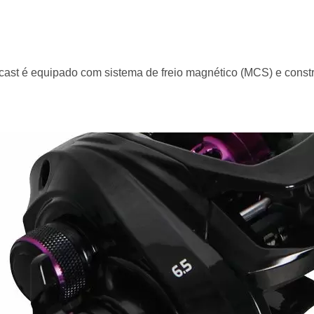
tcast é equipado com sistema de freio magnético (MCS) e constru