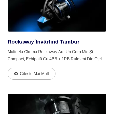
Rockaway Învârtind Tambur
Mulineta Okuma Rockaway Are Un Corp Mic Și
Compact, Echipată Cu 4BB + 1RB Rulment Din Oțel
Inoxidabil Și Un Design Rigid Al Mânerului Pentru A
Reduce Flexarea.
Citeste Mai Mult