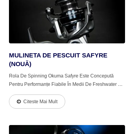
MULINETA DE PESCUIT SAFYRE
(NOUĂ)
Rola De Spinning Okuma Safyre Este Concepută
Pentru Performanțe Fiabile În Medii De Freshwater Și
Saltwater De Coastă. Dispune De Un Sistem De
Angrenaje HDG+ De Înaltă Densitate,
Citeste Mai Mult
Supradimensionat,...