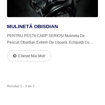
MULINETĂ OBISDIAN
PENTRU PEȘTII CARP SERIOȘI Mulineta De
Pescuit Obsidian Extrem De Ușoară. Echipată Cu
Corp Și Rotor C-40X, Tambur Ultra-Ușor, Maner Cu
Șurub Și Ax De Tambur Din Aluminiu Pentru O
Citeste Mai Mult
Greutate Extrem...
Rezultat 1 - 3 de 3