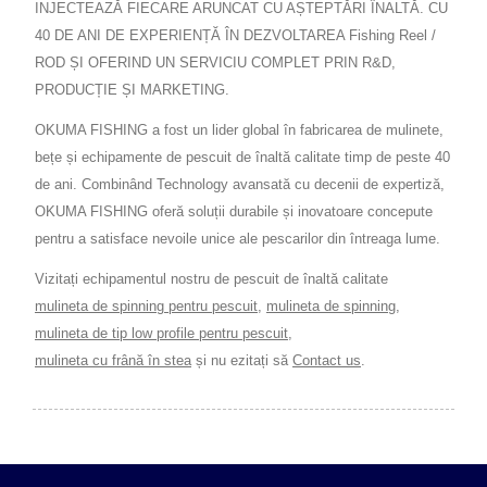
INJECTEAZĂ FIECARE ARUNCAT CU AȘTEPTĂRI ÎNALTĂ. CU
40 DE ANI DE EXPERIENȚĂ ÎN DEZVOLTAREA Fishing Reel /
ROD ȘI OFERIND UN SERVICIU COMPLET PRIN R&D,
PRODUCȚIE ȘI MARKETING.
OKUMA FISHING a fost un lider global în fabricarea de mulinete,
bețe și echipamente de pescuit de înaltă calitate timp de peste 40
de ani. Combinând Technology avansată cu decenii de expertiză,
OKUMA FISHING oferă soluții durabile și inovatoare concepute
pentru a satisface nevoile unice ale pescarilor din întreaga lume.
Vizitați echipamentul nostru de pescuit de înaltă calitate
mulineta de spinning pentru pescuit
,
mulineta de spinning
,
mulineta de tip low profile pentru pescuit
,
mulineta cu frână în stea
și nu ezitați să
Contact us
.