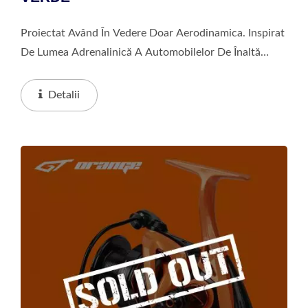
Proiectat Având În Vedere Doar Aerodinamica. Inspirat
De Lumea Adrenalinică A Automobilelor De Înaltă
Performanță. Vopsit Manual În Culorile Okuma GT
Green Și GT Orange Care Continuă Să Răsune....
Detalii