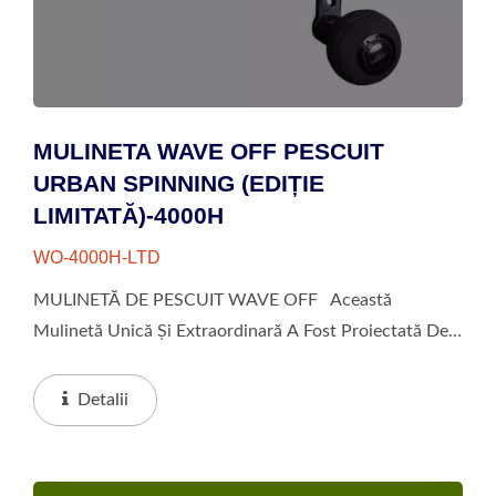
MULINETA WAVE OFF PESCUIT
URBAN SPINNING (EDIȚIE
LIMITATĂ)-4000H
WO-4000H-LTD
MULINETĂ DE PESCUIT WAVE OFF Această
Mulinetă Unică Și Extraordinară A Fost Proiectată De
Echipa De Design Urban Okuma Numită Wave Off.
Wave Off A Fost Creată În 2017; Misiunea Sa Este De
Detalii
A „Provoca...