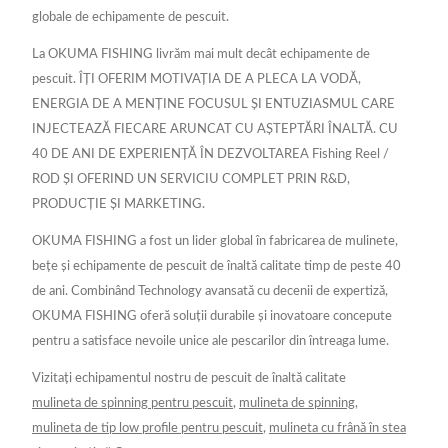
globale de echipamente de pescuit.
La OKUMA FISHING livrăm mai mult decât echipamente de
pescuit. ÎȚI OFERIM MOTIVAȚIA DE A PLECA LA VODĂ,
ENERGIA DE A MENȚINE FOCUSUL ȘI ENTUZIASMUL CARE
INJECTEAZĂ FIECARE ARUNCAT CU AȘTEPTĂRI ÎNALTĂ. CU
40 DE ANI DE EXPERIENȚĂ ÎN DEZVOLTAREA Fishing Reel /
ROD ȘI OFERIND UN SERVICIU COMPLET PRIN R&D,
PRODUCȚIE ȘI MARKETING.
OKUMA FISHING a fost un lider global în fabricarea de mulinete,
bețe și echipamente de pescuit de înaltă calitate timp de peste 40
de ani. Combinând Technology avansată cu decenii de expertiză,
OKUMA FISHING oferă soluții durabile și inovatoare concepute
pentru a satisface nevoile unice ale pescarilor din întreaga lume.
Vizitați echipamentul nostru de pescuit de înaltă calitate
mulineta de spinning pentru pescuit
,
mulineta de spinning
,
mulineta de tip low profile pentru pescuit
,
mulineta cu frână în stea