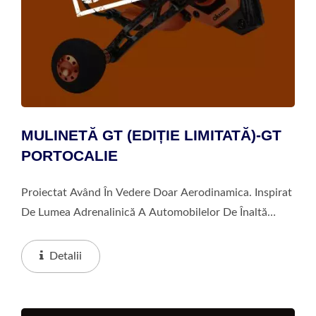
MULINETĂ GT (EDIȚIE LIMITATĂ)-GT
PORTOCALIE
Proiectat Având În Vedere Doar Aerodinamica. Inspirat
De Lumea Adrenalinică A Automobilelor De Înaltă
Performanță. Vopsit Manual În Culorile Okuma GT
Green Și GT Orange Care Continuă Să Răsune....
Detalii