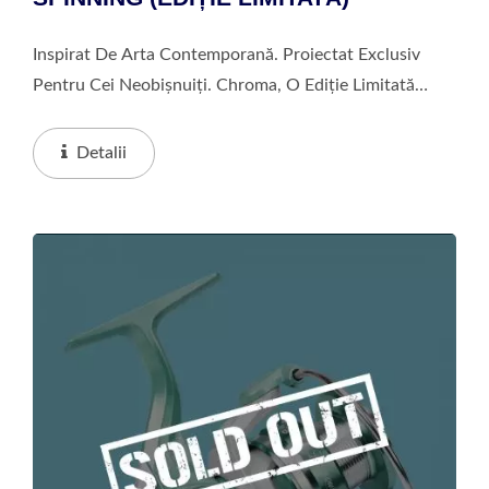
Inspirat De Arta Contemporană. Proiectat Exclusiv
Pentru Cei Neobișnuiți. Chroma, O Ediție Limitată
Unică, Depășește Limitele Și Redefinește Pescuitul
Urban. Fiecare Parte Este Șlefuită Și Vopsită...
Detalii