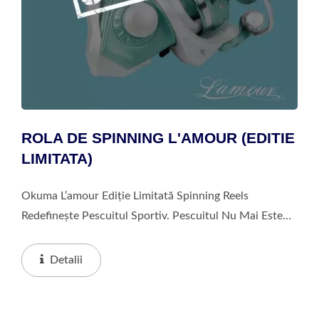
ROLA DE SPINNING L'AMOUR (EDITIE
LIMITATA)
Okuma L’amour Ediție Limitată Spinning Reels
Redefinește Pescuitul Sportiv. Pescuitul Nu Mai Este
Doar Un Sport, Ci Un Stil De Viață De Lux. Îmbogățit
Cu 13 Cristale De La Swarovski; Fiecare...
Detalii