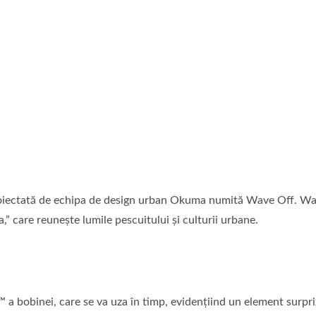
roiectată de echipa de design urban Okuma numită Wave Off. Wav
 care reunește lumile pescuitului și culturii urbane.
f™ a bobinei, care se va uza în timp, evidențiind un element surpr