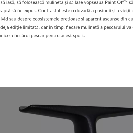
r să iasă, să folosească mulineta și să lase vopseaua Paint Off™ să
eaptă să fie expus. Contrastul este o dovadă a pasiunii și a vieții
divid sau despre ecosistemele prețioase și aparent ascunse din c
 deja ediție limitată, dar în timp, fiecare mulinetă a pescarului 
 unice a fiecărui pescar pentru acest sport.