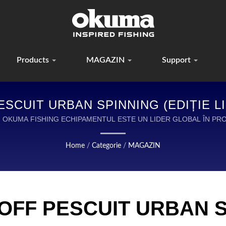
Products
MAGAZIN
Support
SCUIT URBAN SPINNING (EDIȚIE LI
DURABILE ȘI FIABILE PENTRU PEȘT
)-3000H | OKUMA FISHING ECHIPAMENTUL ESTE UN LIDER GLOBAL ÎN
PESCUIT DE ÎNALTĂ CALITATE.
Home
/
Categorie
/
MAGAZIN
OFF PESCUIT URBAN SP