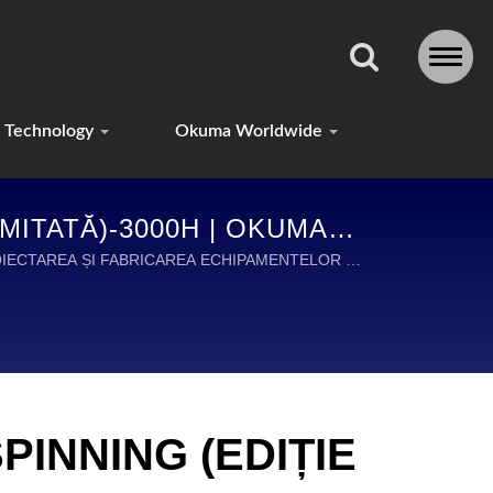
Technology
Okuma Worldwide
MITATĂ)-3000H | OKUMA
IȘTI DIN ÎNTREAGA LUME
 PROIECTAREA ȘI FABRICAREA ECHIPAMENTELOR DE
INNING (EDIȚIE