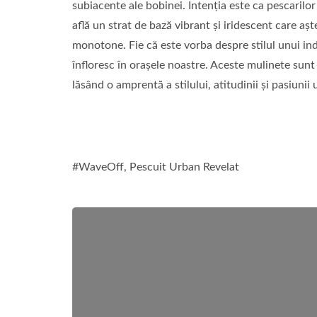
subiacente ale bobinei. Intenția este ca pescarilo
află un strat de bază vibrant și iridescent care așt
monotone. Fie că este vorba despre stilul unui in
înfloresc în orașele noastre. Aceste mulinete sunt
lăsând o amprentă a stilului, atitudinii și pasiunii
#WaveOff, Pescuit Urban Revelat