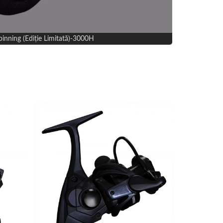
ing (Ediție Limitată)-3000H