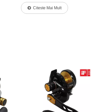
Okuma Longbow XT Baitfeeder
ecteze
Spinning Reels Permite Pescarilor
Citeste Mai Mult
Și Să
Să Deconecteze Tamburul Mulinetei
..
Spinning Și Să Permită Momelii Să
Se Miște...