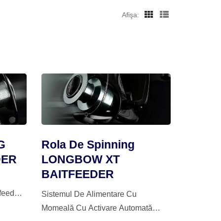
Afişa:
G
Rola De Spinning
DER
LONGBOW XT
BAITFEEDER
feeder
Sistemul De Alimentare Cu
Momeală Cu Activare Automată
tă