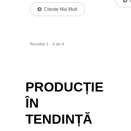
Aluminiu Anodizat Tăiat Cu Mașina,
De Cârl
Tamburul De Control Al Liniei LCS
Citeste Mai Mult
Hidraul
Face Ca Aruncarea Să Fie Mai
Ușoară. Rola Este Potrivită Pentru
Pescuitul...
Rezultat 1 - 4 de 4
PRODUCȚIE
ÎN
TENDINȚĂ