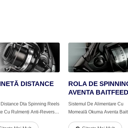
INETĂ DISTANCE
ROLA DE SPINNIN
AVENTA BAITFEE
Distance Dta Spinning Reels
Sistemul De Alimentare Cu
e Cu Rulmenți Anti-Revers
Momeală Okuma Aventa Bait
Set Se Angajează În Roată
Spinning Reels Cu
Singură Direcție Pentru Setări
Activare/dezactivare Automa