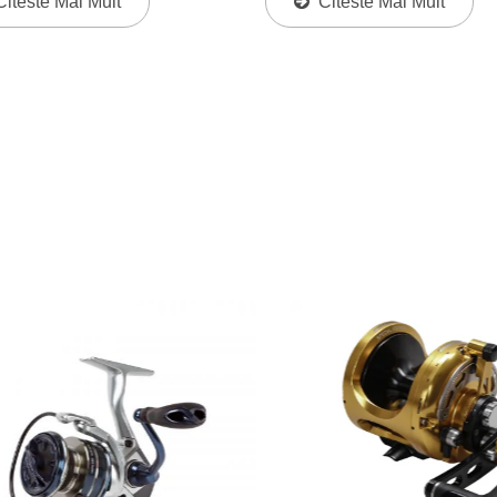
Citeste Mai Mult
Citeste Mai Mult
ig Extrem De Solide. Blocul
Permite Pescarilor Să Decon
ic Poate Bloca...
Tamburul Mulinetei Spinning 
Permită Momelii Să Se Miște.