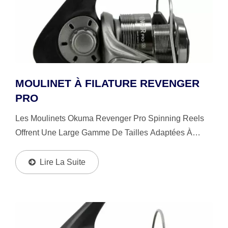
MOULINET À FILATURE REVENGER
PRO
Les Moulinets Okuma Revenger Pro Spinning Reels
Offrent Une Large Gamme De Tailles Adaptées À
Différentes Espèces De Poissons Et Méthodes De
Pêche ; Équipés D'un Système De Frein À Disque
Lire La Suite
Multiple,...