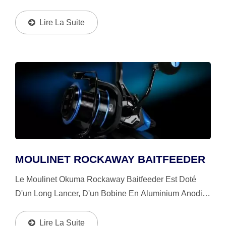
Automatique À Déclenchement On/off Qui Permet Aux
Pêcheurs De Désengager Le Bobinage De Leur
Lire La Suite
Moulinet Et De Laisser...
MOULINET ROCKAWAY BAITFEEDER
Le Moulinet Okuma Rockaway Baitfeeder Est Doté
D'un Long Lancer, D'un Bobine En Aluminium Anodisé
Bicolore, D'un Système D'alimentation Automatique À
Déclenchement On/off, Et D'une Conception De
Lire La Suite