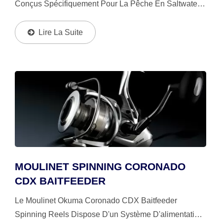
Conçus Spécifiquement Pour La Pêche En Saltwater.
Avec Des Caractéristiques De Puissance Éprouvées
Et Un Design Intérieur Breveté, AZORES Est
Lire La Suite
Beaucoup...
MOULINET SPINNING CORONADO
CDX BAITFEEDER
Le Moulinet Okuma Coronado CDX Baitfeeder
Spinning Reels Dispose D'un Système D'alimentation