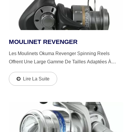
MOULINET REVENGER
Les Moulinets Okuma Revenger Spinning Reels
Offrent Une Large Gamme De Tailles Adaptées À
Différentes Espèces De Poissons Et Méthodes De
Pêche, Équipés D'un Système De Frein À Disque
Lire La Suite
Multiple...