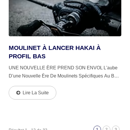
MOULINET À LANCER HAKAI À
PROFIL BAS
UNE NOUVELLE ÈRE PREND SON ENVOL L'aube
D'une Nouvelle Ère De Moulinets Spécifiques Au Bar
Est Arrivée. Le Hakai Est Le Moulinet Le Plus Avancé
Que Le Segment Ait Jamais Vu, Offrant Un Équilibre...
Lire La Suite
1
2
3
Résultat 1 - 12 de 32