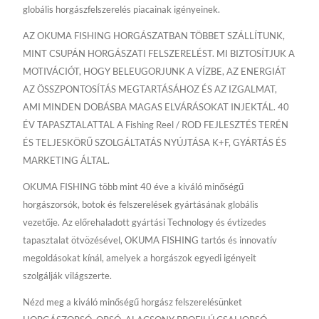
globális horgászfelszerelés piacainak igényeinek.
AZ OKUMA FISHING HORGÁSZATBAN TÖBBET SZÁLLÍTUNK,
MINT CSUPÁN HORGÁSZATI FELSZERELÉST. MI BIZTOSÍTJUK A
MOTIVÁCIÓT, HOGY BELEUGORJUNK A VÍZBE, AZ ENERGIÁT
AZ ÖSSZPONTOSÍTÁS MEGTARTÁSÁHOZ ÉS AZ IZGALMAT,
AMI MINDEN DOBÁSBA MAGAS ELVÁRÁSOKAT INJEKTÁL. 40
ÉV TAPASZTALATTAL A Fishing Reel / ROD FEJLESZTÉS TERÉN
ÉS TELJESKÖRŰ SZOLGÁLTATÁS NYÚJTÁSA K+F, GYÁRTÁS ÉS
MARKETING ÁLTAL.
OKUMA FISHING több mint 40 éve a kiváló minőségű
horgászorsók, botok és felszerelések gyártásának globális
vezetője. Az előrehaladott gyártási Technology és évtizedes
tapasztalat ötvözésével, OKUMA FISHING tartós és innovatív
megoldásokat kínál, amelyek a horgászok egyedi igényeit
szolgálják világszerte.
Nézd meg a kiváló minőségű horgász felszerelésünket