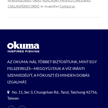
HORGÁSZORSÓ
,
ORSÓ
,
ALACSONY PROFILÚ CSALIORSÓ
,
CSILLAGFÉKES ORSÓ
, és nyugodtan
Contact us
.
AZ OKUMA-NÁL TÖBBET BIZTOSÍTUNK, MINT EGY
FELSZERELÉS—MEGGYÚJTJUK A VÍZ IRÁNTI
SZENVEDÉLYT, A FÓKUSZT ÉS MINDEN DOBÁS
IZGALMÁT.
No. 11, Sec 3, Chungshan Rd., Tanzi, Taichung 42756,
Taiwan