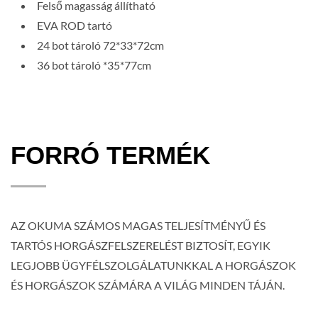
Felső magasság állítható
EVA ROD tartó
24 bot tároló 72*33*72cm
36 bot tároló *35*77cm
FORRÓ TERMÉK
AZ OKUMA SZÁMOS MAGAS TELJESÍTMÉNYŰ ÉS
TARTÓS HORGÁSZFELSZERELÉST BIZTOSÍT, EGYIK
LEGJOBB ÜGYFÉLSZOLGÁLATUNKKAL A HORGÁSZOK
ÉS HORGÁSZOK SZÁMÁRA A VILÁG MINDEN TÁJÁN.