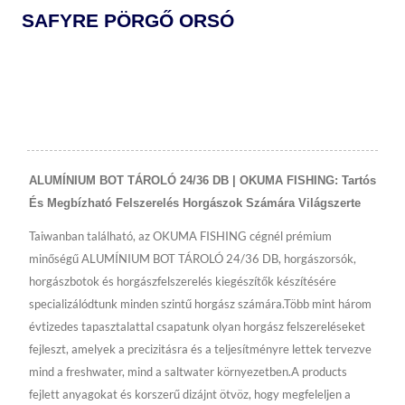
SAFYRE PÖRGŐ ORSÓ
ALUMÍNIUM BOT TÁROLÓ 24/36 DB | OKUMA FISHING: Tartós
És Megbízható Felszerelés Horgászok Számára Világszerte
Taiwanban található, az OKUMA FISHING cégnél prémium
minőségű ALUMÍNIUM BOT TÁROLÓ 24/36 DB, horgászorsók,
horgászbotok és horgászfelszerelés kiegészítők készítésére
specializálódtunk minden szintű horgász számára.Több mint három
évtizedes tapasztalattal csapatunk olyan horgász felszereléseket
fejleszt, amelyek a precizitásra és a teljesítményre lettek tervezve
mind a freshwater, mind a saltwater környezetben.A products
fejlett anyagokat és korszerű dizájnt ötvöz, hogy megfeleljen a