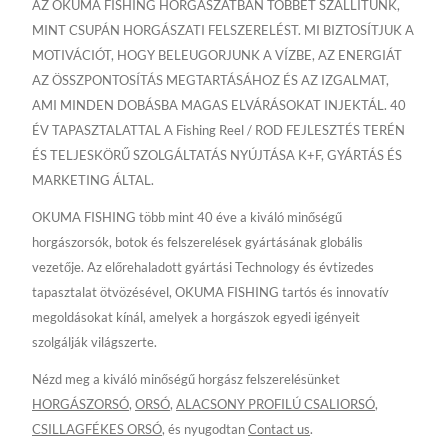
AZ OKUMA FISHING HORGÁSZATBAN TÖBBET SZÁLLÍTUNK,
MINT CSUPÁN HORGÁSZATI FELSZERELÉST. MI BIZTOSÍTJUK A
MOTIVÁCIÓT, HOGY BELEUGORJUNK A VÍZBE, AZ ENERGIÁT
AZ ÖSSZPONTOSÍTÁS MEGTARTÁSÁHOZ ÉS AZ IZGALMAT,
AMI MINDEN DOBÁSBA MAGAS ELVÁRÁSOKAT INJEKTÁL. 40
ÉV TAPASZTALATTAL A Fishing Reel / ROD FEJLESZTÉS TERÉN
ÉS TELJESKÖRŰ SZOLGÁLTATÁS NYÚJTÁSA K+F, GYÁRTÁS ÉS
MARKETING ÁLTAL.
OKUMA FISHING több mint 40 éve a kiváló minőségű
horgászorsók, botok és felszerelések gyártásának globális
vezetője. Az előrehaladott gyártási Technology és évtizedes
tapasztalat ötvözésével, OKUMA FISHING tartós és innovatív
megoldásokat kínál, amelyek a horgászok egyedi igényeit
szolgálják világszerte.
Nézd meg a kiváló minőségű horgász felszerelésünket
HORGÁSZORSÓ
,
ORSÓ
,
ALACSONY PROFILÚ CSALIORSÓ
,
CSILLAGFÉKES ORSÓ
, és nyugodtan
Contact us
.