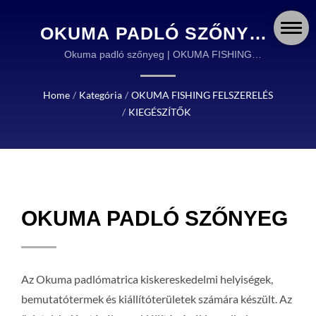
OKUMA PADLÓ SZŐNYEG
| OKUMA FISHING:
Okuma padló szőnyeg | OKUMA FISHING
FELSZERELÉS A MAGAS MINŐSÉGŰ
TARTÓS ÉS MEGBÍZHATÓ
HORGÁSZFELSZERELÉSEK TERVEZÉSÉBEN ÉS
Home
/
Kategória
/
OKUMA FISHING FELSZERELÉS
FELSZERELÉS
GYÁRTÁSÁBAN GLOBÁLIS VEZETŐ.
/
KIEGÉSZÍTŐK
HORGÁSZOK SZÁMÁRA
VILÁGSZERTE
OKUMA PADLÓ SZŐNYEG
Az Okuma padlómatrica kiskereskedelmi helyiségek,
bemutatótermek és kiállítóterületek számára készült. Az