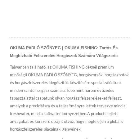
OKUMA PADLÓ SZŐNYEG | OKUMA FISHING: Tartós És
Megbízható Felszerelés Horgászok Számára Világszerte
Taiwanban található, az OKUMA FISHING cégnél prémium
minőségű OKUMA PADLÓ SZŐNYEG, horgászorsók, horgászbotok
és horgászfelszerelés kiegészítők készítésére specializálódtunk
minden szintű horgász számára.Több mint három évtizedes
tapasztalattal csapatunk olyan horgász felszereléseket fejleszt,
amelyek a precizitásra és a teljesítményre lettek tervezve mind a
freshwater, mind a saltwater környezetben.A products fejlett
anyagokat és korszerű dizájnt ötvöz, hogy megfeleljen a globális
horgászfelszerelés piacainak igényeinek.