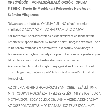
ORSÓVÉDŐK – VONALSZÁMLÁLÓ ORSÓK | OKUMA
FISHING: Tartós És Megbízható Felszerelés Horgászok
Számára Világszerte
Taiwanban található, az OKUMA FISHING cégnél prémium
minőségű ORSÓVÉDŐK – VONALSZÁMLÁLÓ ORSÓK,
horgászorsók, horgászbotok és horgászfelszerelés kiegészítők
készítésére specializálódtunk minden szintű horgász számára.Több
mint három évtizedes tapasztalattal csapatunk olyan horgász
felszereléseket fejleszt, amelyek a precizitásra és a teljesítményre
lettek tervezve mind a freshwater, mind a saltwater
környezetben.A products fejlett anyagokat és korszerű dizájnt
ötvöz, hogy megfeleljen a globális horgászfelszerelés piacainak
igényeinek.
AZ OKUMA FISHING HORGÁSZATBAN TÖBBET SZÁLLÍTUNK,
MINT CSUPÁN HORGÁSZATI FELSZERELÉST. MI BIZTOSÍTJUK A
MOTIVÁCIÓT, HOGY BELEUGORJUNK A VÍZBE, AZ ENERGIÁT
AZ ÖSSZPONTOSÍTÁS MEGTARTÁSÁHOZ ÉS AZ IZGALMAT,