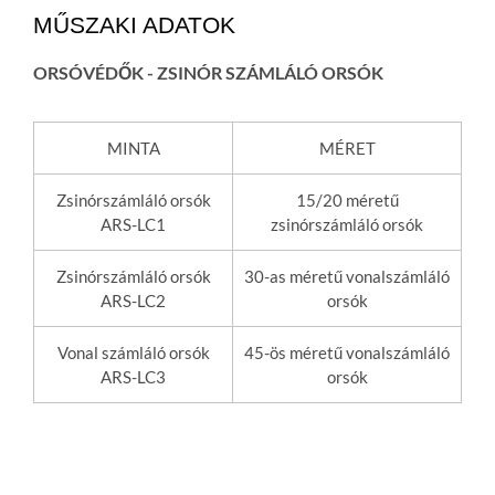
MŰSZAKI ADATOK
ORSÓVÉDŐK - ZSINÓR SZÁMLÁLÓ ORSÓK
MINTA
MÉRET
Zsinórszámláló orsók
15/20 méretű
ARS-LC1
zsinórszámláló orsók
Zsinórszámláló orsók
30-as méretű vonalszámláló
ARS-LC2
orsók
Vonal számláló orsók
45-ös méretű vonalszámláló
ARS-LC3
orsók