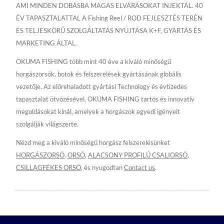
AMI MINDEN DOBÁSBA MAGAS ELVÁRÁSOKAT INJEKTÁL. 40
ÉV TAPASZTALATTAL A Fishing Reel / ROD FEJLESZTÉS TERÉN
ÉS TELJESKÖRŰ SZOLGÁLTATÁS NYÚJTÁSA K+F, GYÁRTÁS ÉS
MARKETING ÁLTAL.
OKUMA FISHING több mint 40 éve a kiváló minőségű
horgászorsók, botok és felszerelések gyártásának globális
vezetője. Az előrehaladott gyártási Technology és évtizedes
tapasztalat ötvözésével, OKUMA FISHING tartós és innovatív
megoldásokat kínál, amelyek a horgászok egyedi igényeit
szolgálják világszerte.
Nézd meg a kiváló minőségű horgász felszerelésünket
HORGÁSZORSÓ
,
ORSÓ
,
ALACSONY PROFILÚ CSALIORSÓ
,
CSILLAGFÉKES ORSÓ
, és nyugodtan
Contact us
.