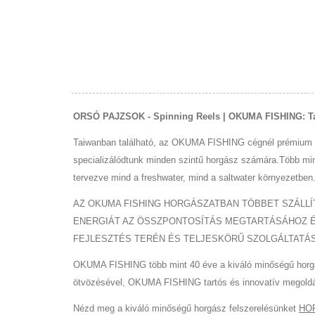
SZÁMÁRA A VILÁG MINDEN
TÁJÁN.
ORSÓ PAJZSOK - Spinning Reels | OKUMA FISHING: Tar
Taiwanban található, az OKUMA FISHING cégnél prémium m
specializálódtunk minden szintű horgász számára.Több mint 
tervezve mind a freshwater, mind a saltwater környezetben.
AZ OKUMA FISHING HORGÁSZATBAN TÖBBET SZÁLLÍT
ENERGIÁT AZ ÖSSZPONTOSÍTÁS MEGTARTÁSÁHOZ ÉS A
FEJLESZTÉS TERÉN ÉS TELJESKÖRŰ SZOLGÁLTATÁS
OKUMA FISHING több mint 40 éve a kiváló minőségű horgász
ötvözésével, OKUMA FISHING tartós és innovatív megoldáso
Nézd meg a kiváló minőségű horgász felszerelésünket
HO