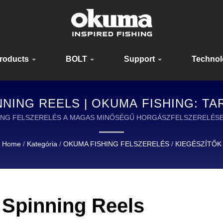
roducts
BOLT
Support
Techno
NNING REELS | OKUMA FISHING: T
RELÉS HORGÁSZOK SZÁMÁRA VILÁ
A FISHING FELSZERELÉS A MAGAS MINŐSÉGŰ HORGÁSZFELSZEREL
VEZETŐ.
Home
/
Kategória
/
OKUMA FISHING FELSZERELÉS
/
KIEGÉSZÍTŐK
Spinning Reels