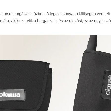
 orsót horgászat közben. A legalacsonyabb költségen védheti a
ára, akik szeretik a horgászatot és az utazást, ez az egyik sz