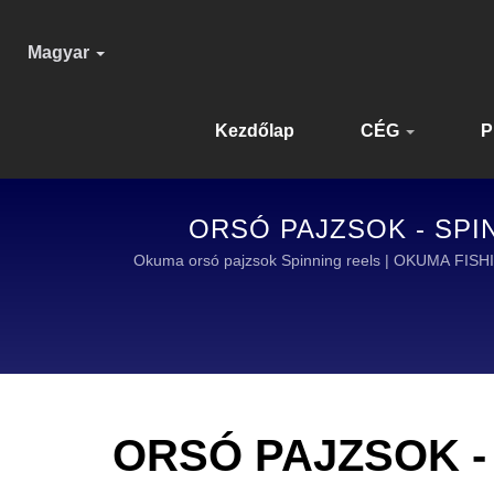
Magyar
Kezdőlap
CÉG
P
ORSÓ PAJZSOK - SPI
FELSZE
Okuma orsó pajzsok Spinning reels | OKUM
ORSÓ PAJZSOK - 