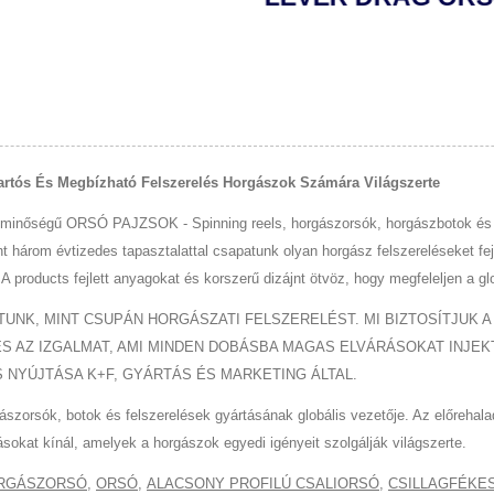
tós És Megbízható Felszerelés Horgászok Számára Világszerte
inőségű ORSÓ PAJZSOK - Spinning reels, horgászorsók, horgászbotok és h
három évtizedes tapasztalattal csapatunk olyan horgász felszereléseket fejle
A products fejlett anyagokat és korszerű dizájnt ötvöz, hogy megfeleljen a gl
UNK, MINT CSUPÁN HORGÁSZATI FELSZERELÉST. MI BIZTOSÍTJUK A
Z IZGALMAT, AMI MINDEN DOBÁSBA MAGAS ELVÁRÁSOKAT INJEKTÁL. 
 NYÚJTÁSA K+F, GYÁRTÁS ÉS MARKETING ÁLTAL.
orsók, botok és felszerelések gyártásának globális vezetője. Az előrehalad
kat kínál, amelyek a horgászok egyedi igényeit szolgálják világszerte.
RGÁSZORSÓ
,
ORSÓ
,
ALACSONY PROFILÚ CSALIORSÓ
,
CSILLAGFÉKE