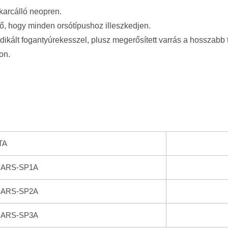
karcálló neopren.
ő, hogy minden orsótípushoz illeszkedjen.
dikált fogantyúrekesszel, plusz megerősített varrás a hosszabb
on.
TA
ls ARS-SP1A
ls ARS-SP2A
ls ARS-SP3A