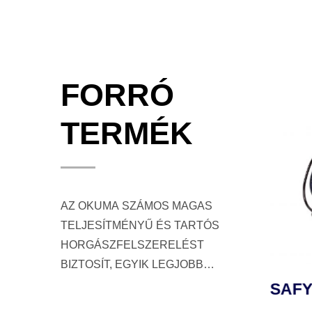
FORRÓ
TERMÉK
AZ OKUMA SZÁMOS MAGAS
TELJESÍTMÉNYŰ ÉS TARTÓS
HORGÁSZFELSZERELÉST
BIZTOSÍT, EGYIK LEGJOBB
ÜGYFÉLSZOLGÁLATUNKKAL A
LD
TESORO LDJ JIGGING
SAFY
HORGÁSZOK ÉS HORGÁSZOK
Ó
ORSÓ