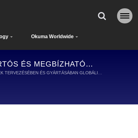
logy
Okuma Worldwide
ARTÓS ÉS MEGBÍZHATÓ
GSZERTE
ÉSEK TERVEZÉSÉBEN ÉS GYÁRTÁSÁBAN GLOBÁLIS