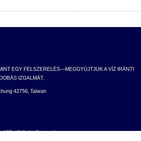
MINT EGY FELSZERELÉS—MEGGYÚJTJUK A VÍZ IRÁNTI
DOBÁS IZGALMÁT.
ichung 42756, Taiwan
, LTD.
All Rights Reserved.