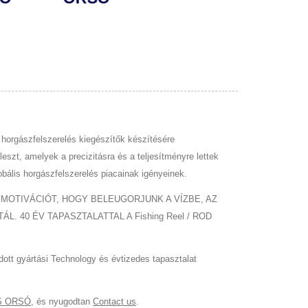
orgászfelszerelés kiegészítők készítésére
szt, amelyek a precizitásra és a teljesítményre lettek
obális horgászfelszerelés piacainak igényeinek.
 MOTIVÁCIÓT, HOGY BELEUGORJUNK A VÍZBE, AZ
40 ÉV TAPASZTALATTAL A Fishing Reel / ROD
ott gyártási Technology és évtizedes tapasztalat
S ORSÓ
, és nyugodtan
Contact us
.