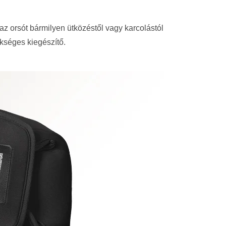
z orsót bármilyen ütközéstől vagy karcolástól
ükséges kiegészítő.