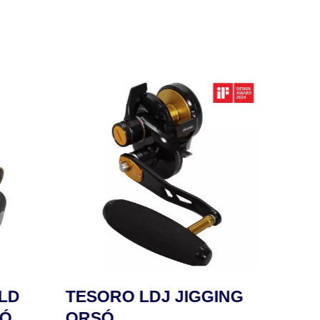
LD
TESORO LDJ JIGGING
SAF
SÓ
ORSÓ