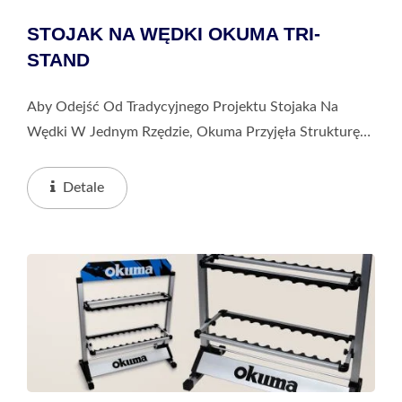
STOJAK NA WĘDKI OKUMA TRI-
STAND
Aby Odejść Od Tradycyjnego Projektu Stojaka Na
Wędki W Jednym Rzędzie, Okuma Przyjęła Strukturę
Trójkątną, Która Pozwala Na Większą Stabilność
Stojaka — Nawet Przy Trzymaniu Zestawów...
Detale