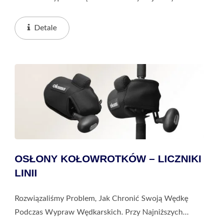
Kosztach Można Chronić Wędkę Przed Wszelkimi
Zderzeniami Lub Zarysowaniami Podczas Transportu.
Detale
To Najlepszy...
OSŁONY KOŁOWROTKÓW – LICZNIKI
LINII
Rozwiązaliśmy Problem, Jak Chronić Swoją Wędkę
Podczas Wypraw Wędkarskich. Przy Najniższych