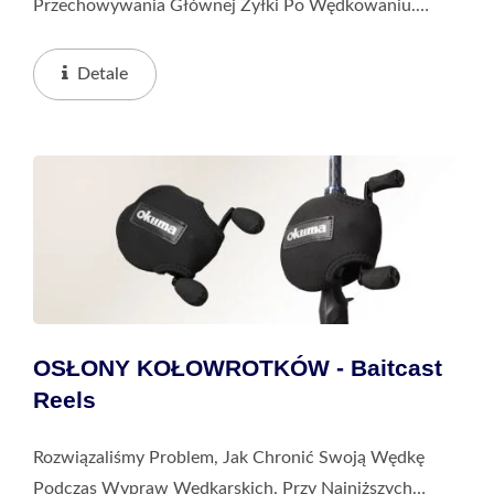
Przechowywania Głównej Żyłki Po Wędkowaniu.
Niezależnie Od Tego, Jak Gruba Jest Żyłka, Nie Musisz
Się Już Martwić, Że Nie Będziesz Mógł Przechować...
Detale
OSŁONY KOŁOWROTKÓW - Baitcast
Reels
Rozwiązaliśmy Problem, Jak Chronić Swoją Wędkę
Podczas Wypraw Wędkarskich. Przy Najniższych