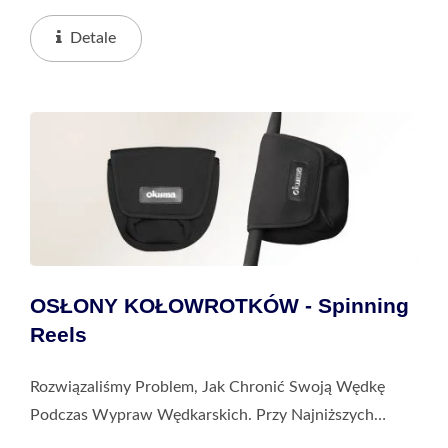
Kosztach Można Chronić Wędkę Przed Wszelkimi
Zderzeniami Lub Zarysowaniami Podczas Transportu.
Detale
To Najlepszy...
OSŁONY KOŁOWROTKÓW - Spinning
Reels
Rozwiązaliśmy Problem, Jak Chronić Swoją Wędkę
Podczas Wypraw Wędkarskich. Przy Najniższych
Kosztach Można Chronić Wędkę Przed Wszelkimi