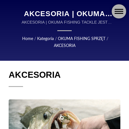
AKCESORIA | OKUMA
FISHING: GLOBALNY
AKCESORIA | OKUMA FISHING TACKLE JEST
GLOBALNYM LIDEREM W PROJEKTOWANIU I
LIDER W
PRODUKCJI WYSOKIEJ JAKOŚCI AKCESORIÓW
Home
/
Kategoria
/
OKUMA FISHING SPRZĘT
/
ZAAWANSOWANYM
WĘDKARSKICH.
AKCESORIA
SPRZĘCIE WĘDKARSKIM
I AKCESORIACH
AKCESORIA