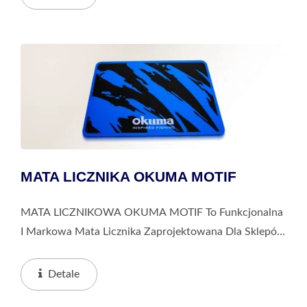
Wystawowych, Wzmacnia Obecność...
MATA LICZNIKA OKUMA MOTIF
MATA LICZNIKOWA OKUMA MOTIF To Funkcjonalna
I Markowa Mata Licznika Zaprojektowana Dla Sklepów
Wędkarskich I Stanowisk Serwisowych. Wykonana Z
Gumowej Podstawy I Materiałowej Powierzchni,
Detale
Zapewnia Stabilne,...