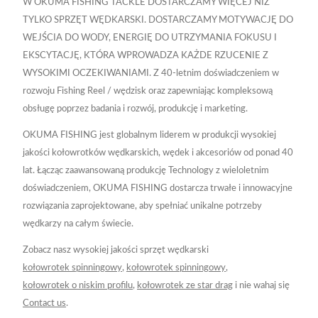
W OKUMA FISHING TACKLE DOSTARCZAMY WIĘCEJ NIŻ
TYLKO SPRZĘT WĘDKARSKI. DOSTARCZAMY MOTYWACJĘ DO
WEJŚCIA DO WODY, ENERGIĘ DO UTRZYMANIA FOKUSU I
EKSCYTACJĘ, KTÓRA WPROWADZA KAŻDE RZUCENIE Z
WYSOKIMI OCZEKIWANIAMI. Z 40-letnim doświadczeniem w
rozwoju Fishing Reel / wędzisk oraz zapewniając kompleksową
obsługę poprzez badania i rozwój, produkcję i marketing.
OKUMA FISHING jest globalnym liderem w produkcji wysokiej
jakości kołowrotków wędkarskich, wędek i akcesoriów od ponad 40
lat. Łącząc zaawansowaną produkcję Technology z wieloletnim
doświadczeniem, OKUMA FISHING dostarcza trwałe i innowacyjne
rozwiązania zaprojektowane, aby spełniać unikalne potrzeby
wędkarzy na całym świecie.
Zobacz nasz wysokiej jakości sprzęt wędkarski
kołowrotek spinningowy
,
kołowrotek spinningowy
,
kołowrotek o niskim profilu
,
kołowrotek ze star drag
i nie wahaj się
Contact us
.