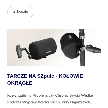
Kosztach Można Chronić Wędkę Przed Wszelkimi
Zderzeniami Lub Zarysowaniami Podczas Transportu.
Detale
To Najlepszy...
TARCZE NA SZpule - KOŁOWIE
OKRĄGŁE
Rozwiązaliśmy Problem, Jak Chronić Swoją Wędkę
Podczas Wypraw Wędkarskich. Przy Najniższych