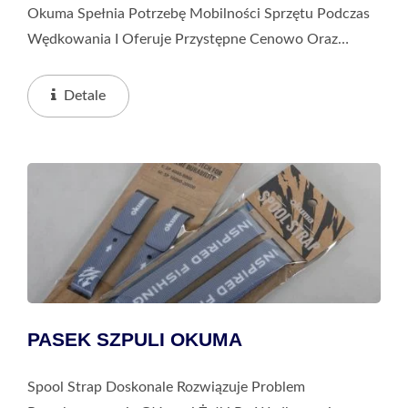
Okuma Spełnia Potrzebę Mobilności Sprzętu Podczas
Wędkowania I Oferuje Przystępne Cenowo Oraz
Trwałe Torby Do Przechowywania, Które Mogą
Zaspokoić Potrzeby Związane Z Wodoodpornością I
Detale
Zapewnieniem,...
PASEK SZPULI OKUMA
Spool Strap Doskonale Rozwiązuje Problem