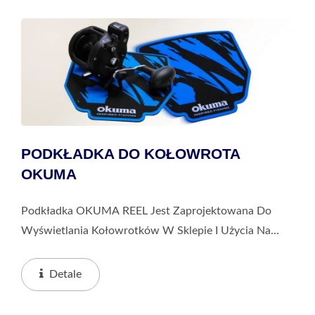
PODKŁADKA DO KOŁOWROTA
OKUMA
Podkładka OKUMA REEL Jest Zaprojektowana Do
Wyświetlania Kołowrotków W Sklepie I Użycia Na
Ladzie. Umieszczona Na Ladach Produktowych,
Zwiększa Widoczność Marki Okuma, Jednocześnie
Detale
Zapewniając...