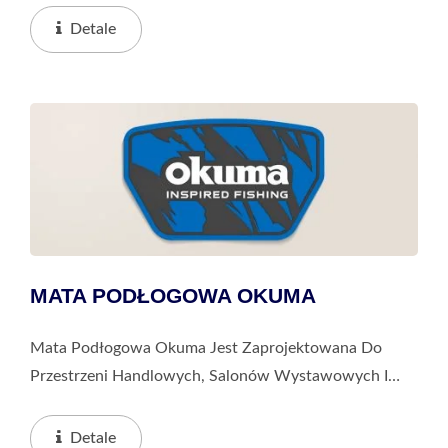
Zderzeniami Lub Zarysowaniami Podczas Transportu.
Detale
To Najlepszy...
MATA PODŁOGOWA OKUMA
Mata Podłogowa Okuma Jest Zaprojektowana Do
Przestrzeni Handlowych, Salonów Wystawowych I
Obszarów Ekspozycyjnych. Umieszczona Przy
Wejściach Do Sklepów Lub W Strefach
Detale