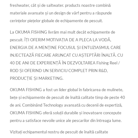
freshwater, cât și de saltwater. products noastre combină
materiale avansate și un design de vârf pentru a răspunde
cerințelor piețelor globale de echipamente de pescuit.
La OKUMA FISHING livrăm mai mult decât echipamente de
pescuit. ÎȚI OFERIM MOTIVAȚIA DE A PLECA LA VODĂ,
ENERGIA DE A MENȚINE FOCUSUL ȘI ENTUZIASMUL CARE
INJECTEAZĂ FIECARE ARUNCAT CU AȘTEPTĂRI ÎNALTĂ. CU
40 DE ANI DE EXPERIENȚĂ ÎN DEZVOLTAREA Fishing Reel /
ROD ȘI OFERIND UN SERVICIU COMPLET PRIN R&D,
PRODUCȚIE ȘI MARKETING.
OKUMA FISHING a fost un lider global în fabricarea de mulinete,
bețe și echipamente de pescuit de înaltă calitate timp de peste 40
de ani. Combinând Technology avansată cu decenii de expertiză,
OKUMA FISHING oferă soluții durabile și inovatoare concepute
pentru a satisface nevoile unice ale pescarilor din întreaga lume.
Vizitați echipamentul nostru de pescuit de înaltă calitate