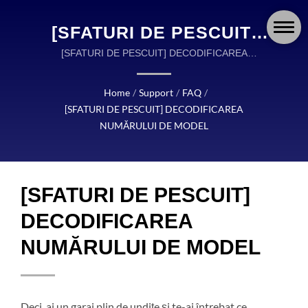
[SFATURI DE PESCUIT]
DECODIFICAREA
[SFATURI DE PESCUIT] DECODIFICAREA
NUMĂRULUI DE MODEL | OKUMA FISHING
NUMĂRULUI DE MODEL |
ECHIPAMENTUL ESTE UN LIDER GLOBAL ÎN
Home
/
Support
/
FAQ
/
OKUMA FISHING:
PROIECTAREA ȘI FABRICAREA ECHIPAMENTELOR
[SFATURI DE PESCUIT] DECODIFICAREA
DE PESCUIT DE ÎNALTĂ CALITATE.
MULINETE, BÂTE ȘI
NUMĂRULUI DE MODEL
ECHIPAMENTE
PROIECTATE CU
[SFATURI DE PESCUIT]
PRECIZIE PENTRU
DECODIFICAREA
FIECARE AVENTURĂ
NUMĂRULUI DE MODEL
Deci, ai un garaj plin de undițe și te-ai întrebat ce