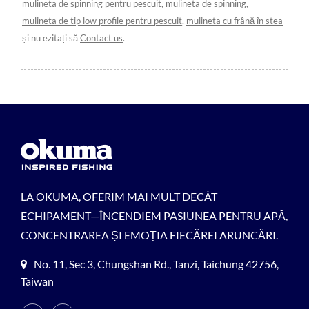
mulineta de spinning pentru pescuit
,
mulineta de spinning
,
mulineta de tip low profile pentru pescuit
,
mulineta cu frână în stea
și nu ezitați să
Contact us
.
LA OKUMA, OFERIM MAI MULT DECÂT
ECHIPAMENT—ÎNCENDIEM PASIUNEA PENTRU APĂ,
CONCENTRAREA ȘI EMOȚIA FIECĂREI ARUNCĂRI.
No. 11, Sec 3, Chungshan Rd., Tanzi, Taichung 42756,
Taiwan