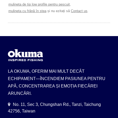
mulineta de tip low profile pentru pescuit
,
mulineta cu frână în stea
și nu ezitați să
Contact us
.
LA OKUMA, OFERIM MAI MULT DECÂT
ECHIPAMENT—ÎNCENDIEM PASIUNEA PENTRU
APĂ, CONCENTRAREA ȘI EMOȚIA FIECĂREI
ARUNCĂRI.
No. 11, Sec 3, Chungshan Rd., Tanzi, Taichung
42756, Taiwan