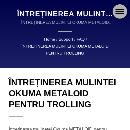
ÎNTREȚINEREA MULINTEI
OKUMA METALOID
ÎNTREȚINEREA MULINTEI OKUMA METALOID
PENTRU TROLLING | OKUMA FISHING
PENTRU TROLLING |
ECHIPAMENTUL ESTE UN LIDER GLOBAL ÎN
Home
/
Support
/
FAQ
/
OKUMA FISHING:
PROIECTAREA ȘI FABRICAREA ECHIPAMENTELOR
ÎNTREȚINEREA MULINTEI OKUMA METALOID
DE PESCUIT DE ÎNALTĂ CALITATE.
MULINETE, BÂTE ȘI
PENTRU TROLLING
ECHIPAMENTE
PROIECTATE CU
ÎNTREȚINEREA MULINTEI
PRECIZIE PENTRU
OKUMA METALOID
FIECARE AVENTURĂ
PENTRU TROLLING
Întreținerea mulinetei Okuma METALOID pentru