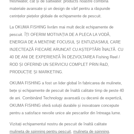
freshwater, cât și de saltwater. products noastre combină
materiale avansate și un design de vârf pentru a răspunde
cerințelor piețelor globale de echipamente de pescuit.
La OKUMA FISHING livrăm mai mult decât echipamente de
pescuit. ÎȚI OFERIM MOTIVAȚIA DE A PLECA LA VODĂ,
ENERGIA DE A MENȚINE FOCUSUL ȘI ENTUZIASMUL CARE
INJECTEAZĂ FIECARE ARUNCAT CU AȘTEPTĂRI ÎNALTĂ. CU
40 DE ANI DE EXPERIENȚĂ ÎN DEZVOLTAREA Fishing Reel /
ROD ȘI OFERIND UN SERVICIU COMPLET PRIN R&D,
PRODUCȚIE ȘI MARKETING.
OKUMA FISHING a fost un lider global în fabricarea de mulinete,
bețe și echipamente de pescuit de înaltă calitate timp de peste 40
de ani. Combinând Technology avansată cu decenii de expertiză,
OKUMA FISHING oferă soluții durabile și inovatoare concepute
pentru a satisface nevoile unice ale pescarilor din întreaga lume.
Vizitați echipamentul nostru de pescuit de înaltă calitate
mulineta de spinning pentru pescuit
,
mulineta de spinning
,