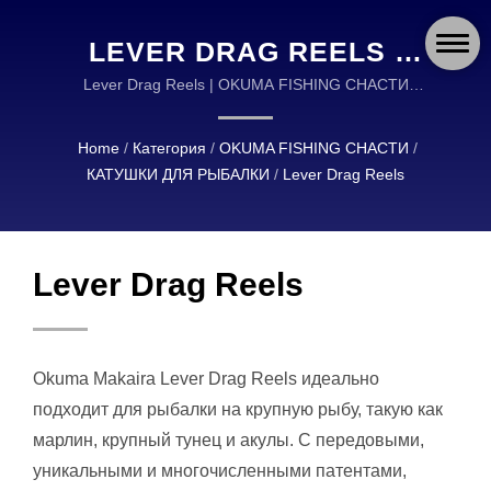
LEVER DRAG REELS |
OKUMA FISHING:
Lever Drag Reels | OKUMA FISHING СНАСТИ
ЯВЛЯЮТСЯ ГЛОБАЛЬНЫМ ЛИДЕРОМ В ДИЗАЙНЕ
ГЛОБАЛЬНЫЙ ЛИДЕР В
И ПРОИЗВОДСТВЕ ВЫСОКОКАЧЕСТВЕННЫХ
Home
/
Категория
/
OKUMA FISHING СНАСТИ
/
ОБЛАСТИ
РЫБОЛОВНЫХ СНАСТЕЙ.
КАТУШКИ ДЛЯ РЫБАЛКИ
/
Lever Drag Reels
СОВРЕМЕННЫХ
РЫБОЛОВНЫХ СНАСТЕЙ
Lever Drag Reels
И АКСЕССУАРОВ
Okuma Makaira Lever Drag Reels идеально
подходит для рыбалки на крупную рыбу, такую как
марлин, крупный тунец и акулы. С передовыми,
уникальными и многочисленными патентами,