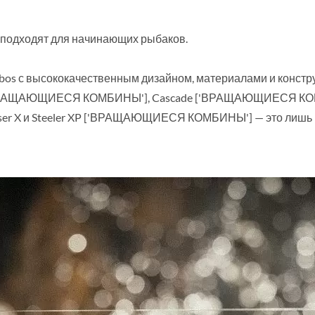
 подходят для начинающих рыбаков.
bos с высококачественным дизайном, материалами и констру
 ['ВРАЩАЮЩИЕСЯ КОМБИНЫ'], Cascade ['ВРАЩАЮЩИЕСЯ К
ser X и Steeler XP ['ВРАЩАЮЩИЕСЯ КОМБИНЫ'] — это лишь