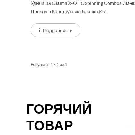
Удилища Okuma X-OTIC Spinning Combos Име
Прочную Конструкцию Бланка Из
Стекловолокна И Удобную Переднюю Рукоятк
Из EVA С Раздельной...
Подробности
Результат 1 - 1 из 1
ГОРЯЧИЙ
ТОВАР