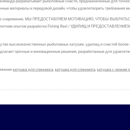
оманда разрабатывает рыболовные снасти, предназначенные для точности 
менные материалы и передовой дизайн, чтобы удовлетворить требования 
ловное снаряжение. МЫ ПРЕДОСТАВЛЯЕМ МОТИВАЦИЮ, ЧТОБЫ ВЫБРАТ
тним опытом разработки Fishing Reel / УДИЛИЩ И ПРЕДОСТАВЛЕН
тве высококачественных рыболовных катушек, удилищ и снастей более 
длагает прочные и инновационные решения, разработанные для удовлетв
ряжение
катушка для спиннинга
,
катушка для спиннинга
,
катушка с низким