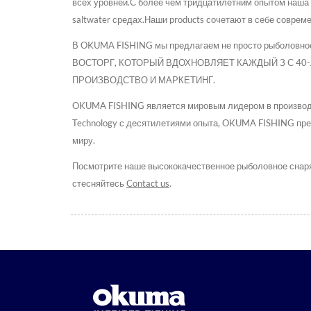
всех уровней.С более чем тридцатилетним опытом наша к
saltwater средах.Наши products сочетают в себе совре
В OKUMA FISHING мы предлагаем не просто рыбо
ВОСТОРГ, КОТОРЫЙ ВДОХНОВЛЯЕТ КАЖДЫЙ З С 40-ле
ПРОИЗВОДСТВО И МАРКЕТИНГ.
OKUMA FISHING является мировым лидером в производс
Technology с десятилетиями опыта, OKUMA FISHING пре
миру.
Посмотрите наше высококачественное рыболовное сна
стесняйтесь
Contact us
.