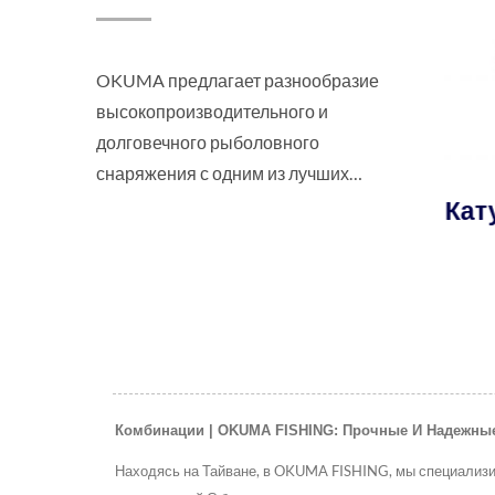
OKUMA предлагает разнообразие
высокопроизводительного и
долговечного рыболовного
снаряжения с одним из лучших
обслуживаний клиентов для
 SEA
Катушка TESORO LDJ
Кату
рыболовов и рыбаков по всему
м
Для Джиггинга
миру.
Комбинации | OKUMA FISHING: Прочные И Надежны
Находясь на Тайване, в OKUMA FISHING, мы специализи