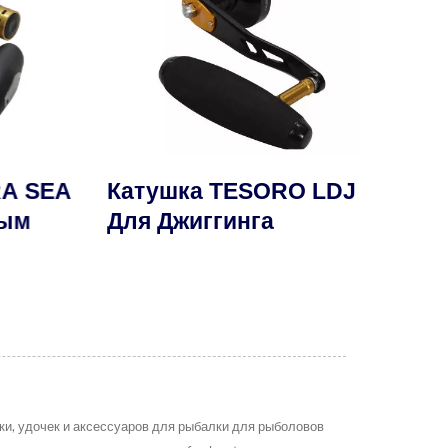
A SEA
Катушка TESORO LDJ
Кату
ым
Для Джиггинга
и, удочек и аксессуаров для рыбалки для рыболовов