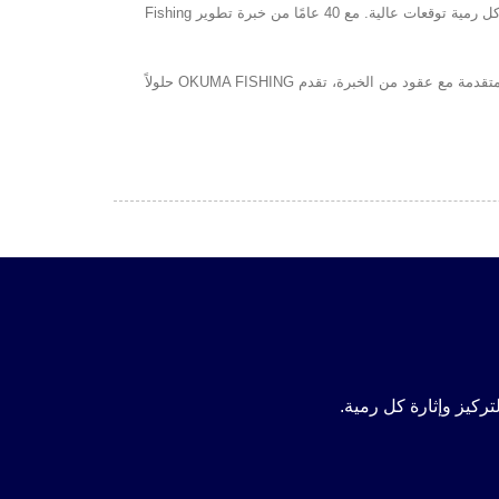
في OKUMA FISHING نقدم أكثر من مجرد معدات صيد. نحن نقدم الدافع للذهاب إلى الماء، والطاقة للحفاظ على التركيز، والإثارة التي تضفي على كل رمية توقعات عالية. مع 40 عامًا من خبرة تطوير Fishing
لقد كانت OKUMA FISHING رائدة عالمياً في تصنيع بكوات الصيد، القضبان، والمعدات عالية الجودة لأكثر من 40 عاماً. من خلال دمج Technology المتقدمة مع عقود من الخبرة، تقدم OKUMA FISHING حلولاً