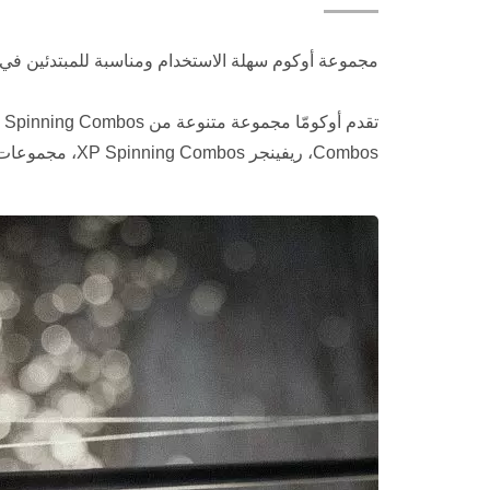
مجموعة أوكوم سهلة الاستخدام ومناسبة للمبتدئين في 
Combos، ريفينجر XP Spinning Combos، مجموعات Fin Chaser X Series، وSteeler XP Spinning Combos هي مجرد بعض من مجموعاتنا عالية الأداء Spinning Combos.