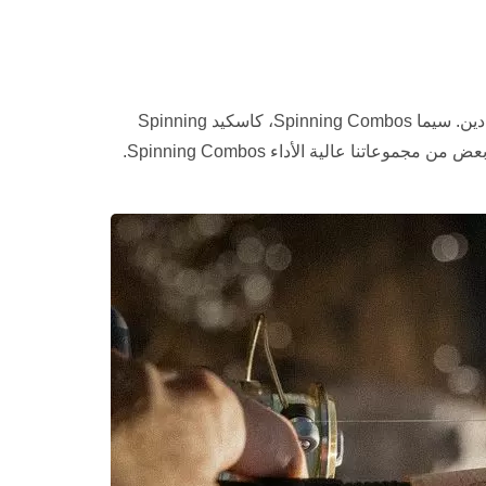
تقدم أوكومّا مجموعة متنوعة من Spinning Combos بتصميم عالي الجودة ومواد وبناء Tech مما يوفر تجربة صيد رائعة للصيادين. سيما Spinning Combos، كاسكيد Spinning