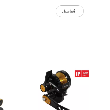
مريح من EVA مع مقبض خلفي من EVA بتصميم...
تفاصيل