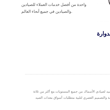
واحدة من أفضل خدمات العملاء للصيادين
والصيادين في جميع أنحاء العالم.
لدوارة
بكرة تسورو LDJ للصيد
بكرة
بالجر
 معدات الصيد لصيادي الأسماك من جميع المستويات.مع أكثر من ثلاثة
دقة والأداء في بيئات freshwater و saltwater.تجمع products لدينا بين المواد المتقدمة والتصميم العصري لتلبية متطلبات أسواق معدات الصيد