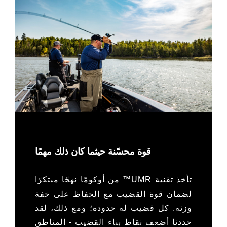
قوة محسّنة حيثما كان ذلك مهمًا
تأخذ تقنية UMR™ من أوكومّا نهجًا مبتكرًا
لضمان قوة القضيب مع الحفاظ على خفة
وزنه. كل قضيب له حدوده؛ ومع ذلك، لقد
حددنا أضعف نقاط بناء القضيب - المناطق