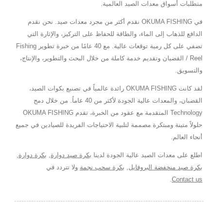
متطلبات أسواق معدات الصيد العالمية.
في OKUMA FISHING نقدم أكثر من مجرد معدات صيد. نحن نقدم
الدافع للذهاب إلى الماء، والطاقة للحفاظ على التركيز، والإثارة التي
تضفي على كل رمية توقعات عالية. مع 40 عامًا من خبرة تطوير Fishing
Reel / القضبان وتقديم خدمة كاملة من خلال البحث والتطوير، والإنتاج،
والتسويق.
لقد كانت OKUMA FISHING رائدة عالمياً في تصنيع بكوات الصيد،
القضبان، والمعدات عالية الجودة لأكثر من 40 عاماً. من خلال دمج
Technology المتقدمة مع عقود من الخبرة، تقدم OKUMA FISHING
حلولاً متينة ومبتكرة مصممة لتلبية الاحتياجات الفريدة للصيادين في جميع
أنحاء العالم.
اطلع على معدات الصيد عالية الجودة لدينا
بكرة صيد دوارة
,
بكرة دوارة
,
بكرة صيد منخفضة البروفايل
,
بكرة سحب نجمة
ولا تتردد في
.
Contact us