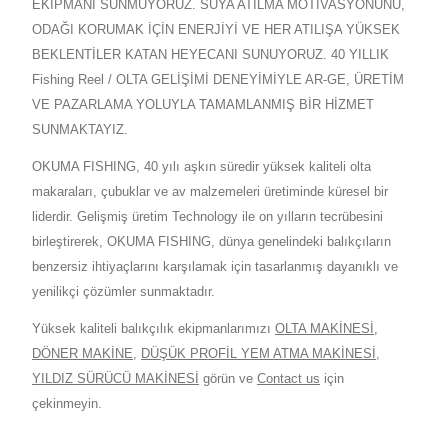
EKİPMANI SUNMUYORUZ. SUYA ATILMA MOTİVASYONUNU,
ODAĞI KORUMAK İÇİN ENERJİYİ VE HER ATILIŞA YÜKSEK
BEKLENTİLER KATAN HEYECANI SUNUYORUZ. 40 YILLIK
Fishing Reel / OLTA GELİŞİMİ DENEYİMİYLE AR-GE, ÜRETİM
VE PAZARLAMA YOLUYLA TAMAMLANMIŞ BİR HİZMET
SUNMAKTAYIZ.
OKUMA FISHING, 40 yılı aşkın süredir yüksek kaliteli olta
makaraları, çubuklar ve av malzemeleri üretiminde küresel bir
liderdir. Gelişmiş üretim Technology ile on yılların tecrübesini
birleştirerek, OKUMA FISHING, dünya genelindeki balıkçıların
benzersiz ihtiyaçlarını karşılamak için tasarlanmış dayanıklı ve
yenilikçi çözümler sunmaktadır.
Yüksek kaliteli balıkçılık ekipmanlarımızı
OLTA MAKİNESİ
,
DÖNER MAKİNE
,
DÜŞÜK PROFİL YEM ATMA MAKİNESİ
,
YILDIZ SÜRÜCÜ MAKİNESİ
görün ve
Contact us
için
çekinmeyin.