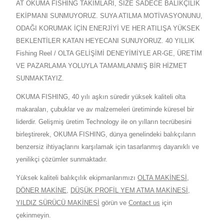
AT OKUMA FISHING TAKIMLARI, SİZE SADECE BALIKÇILIK
EKİPMANI SUNMUYORUZ. SUYA ATILMA MOTİVASYONUNU,
ODAĞI KORUMAK İÇİN ENERJİYİ VE HER ATILIŞA YÜKSEK
BEKLENTİLER KATAN HEYECANI SUNUYORUZ. 40 YILLIK
Fishing Reel / OLTA GELİŞİMİ DENEYİMİYLE AR-GE, ÜRETİM
VE PAZARLAMA YOLUYLA TAMAMLANMIŞ BİR HİZMET
SUNMAKTAYIZ.
OKUMA FISHING, 40 yılı aşkın süredir yüksek kaliteli olta
makaraları, çubuklar ve av malzemeleri üretiminde küresel bir
liderdir. Gelişmiş üretim Technology ile on yılların tecrübesini
birleştirerek, OKUMA FISHING, dünya genelindeki balıkçıların
benzersiz ihtiyaçlarını karşılamak için tasarlanmış dayanıklı ve
yenilikçi çözümler sunmaktadır.
Yüksek kaliteli balıkçılık ekipmanlarımızı
OLTA MAKİNESİ
,
DÖNER MAKİNE
,
DÜŞÜK PROFİL YEM ATMA MAKİNESİ
,
YILDIZ SÜRÜCÜ MAKİNESİ
görün ve
Contact us
için
çekinmeyin.