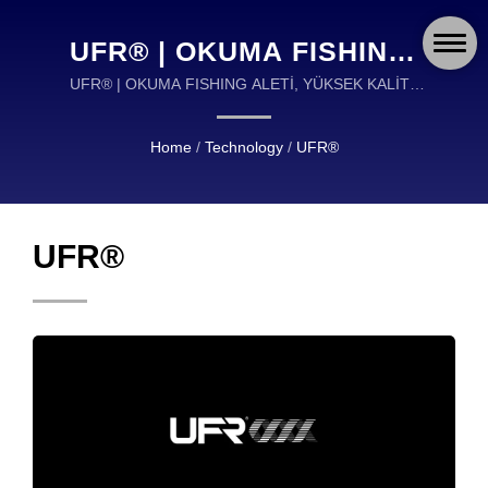
UFR® | OKUMA FISHING:
30 YILLIK UZMANLIK ILE
UFR® | OKUMA FISHING ALETİ, YÜKSEK KALİTE
BALIK AVI ALETLERİNİN TASARIMI VE
DESTEKLENEN YÜKSEK
ÜRETİMİNDE DÜNYA ÇAPINDA BİR LİDERDİR.
Home
/
Technology
/
UFR®
KALITELI BALIK AVI
ALETLERI
UFR®