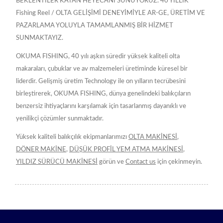
BEKLENTİLER KATAN HEYECANI SUNUYORUZ. 40 YILLIK
Fishing Reel / OLTA GELİŞİMİ DENEYİMİYLE AR-GE, ÜRETİM VE
PAZARLAMA YOLUYLA TAMAMLANMIŞ BİR HİZMET
SUNMAKTAYIZ.
OKUMA FISHING, 40 yılı aşkın süredir yüksek kaliteli olta
makaraları, çubuklar ve av malzemeleri üretiminde küresel bir
liderdir. Gelişmiş üretim Technology ile on yılların tecrübesini
birleştirerek, OKUMA FISHING, dünya genelindeki balıkçıların
benzersiz ihtiyaçlarını karşılamak için tasarlanmış dayanıklı ve
yenilikçi çözümler sunmaktadır.
Yüksek kaliteli balıkçılık ekipmanlarımızı
OLTA MAKİNESİ
,
DÖNER MAKİNE
,
DÜŞÜK PROFİL YEM ATMA MAKİNESİ
,
YILDIZ SÜRÜCÜ MAKİNESİ
görün ve
Contact us
için çekinmeyin.