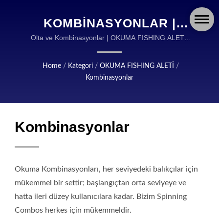
KOMBINASYONLAR |
OKUMA FISHING:
Olta ve Kombinasyonlar | OKUMA FISHING ALETİ,
YÜKSEK KALİTE BALIK AVI ALETLERİNİN TASARIMI
GELIŞMIŞ BALIKÇILIK
VE ÜRETİMİNDE DÜNYA ÇAPINDA BİR LİDERDİR.
Home
/
Kategori
/
OKUMA FISHING ALETİ
/
EKIPMANLARI VE
Kombinasyonlar
AKSESUARLARINDA
KÜRESEL LIDER
Kombinasyonlar
Okuma Kombinasyonları, her seviyedeki balıkçılar için
mükemmel bir settir; başlangıçtan orta seviyeye ve
hatta ileri düzey kullanıcılara kadar. Bizim Spinning
Combos herkes için mükemmeldir.