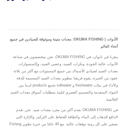
الأدوات | OKUMA FISHING: معدات متينة وموثوقة للصيادين في جميع
أنحاء العالم
مقرنا في تايوان، في OKUMA FISHING، نحن متخصصون في صناعة
الأدوات عالية الجودة، وبكرات الصيد، وعصي الصيد، وإكسسوارات
معدات الصيد لصيادي الأسماك من جميع المستويات.مع أكثر من ثلاثة
عقود من الخبرة، يقوم فريقنا بتطوير معدات الصيد المصممة للدقة
والأداء في بيئات freshwater و saltwater.تجمع products لدينا بين
المواد المتقدمة والتصميم العصري لتلبية متطلبات أسواق معدات الصيد
العالمية.
في OKUMA FISHING نقدم أكثر من مجرد معدات صيد. نحن نقدم
الدافع للذهاب إلى الماء، والطاقة للحفاظ على التركيز، والإثارة التي
تضفي على كل رمية توقعات عالية. مع 40 عامًا من خبرة تطوير Fishing