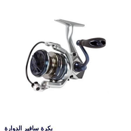
افعة
بكرة سافير الد