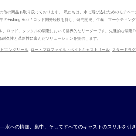
なく、その他の商品も取り扱っております。 私たちは、水に飛び込むためのモチ
のFishing Reel / ロッド開発経験を持ち、研究開発、生産、マーケテ
りリール、ロッド、タックルの製造において世界的なリーダーです。先進的な製造Te
応える耐久性と革新性に富んだソリューションを提供します。
スピニングリール
,
ロー・プロファイル・ベイトキャストリール
,
スタードラグ
す—水への情熱、集中、そしてすべてのキャストのスリルを引