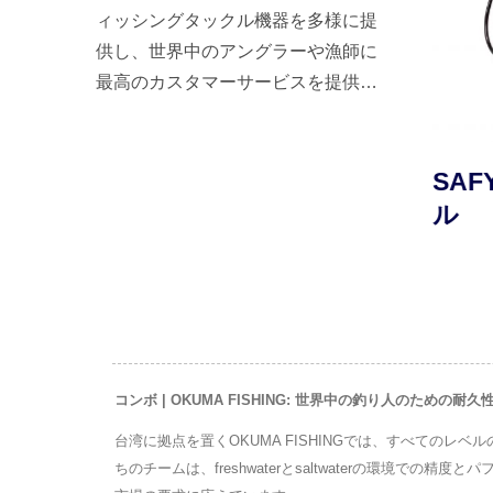
ィッシングタックル機器を多様に提
供し、世界中のアングラーや漁師に
最高のカスタマーサービスを提供し
ます。
OLDレ
TESORO LDJジギングリ
SAF
ール
ル
コンボ | OKUMA FISHING: 世界中の釣り人のための
台湾に拠点を置くOKUMA FISHINGでは、すべての
ちのチームは、freshwaterとsaltwaterの環境