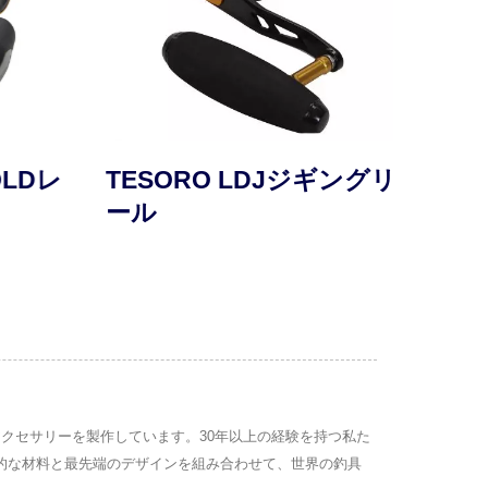
OLDレ
TESORO LDJジギングリ
SA
ール
ル
アクセサリーを製作しています。30年以上の経験を持つ私た
は、先進的な材料と最先端のデザインを組み合わせて、世界の釣具