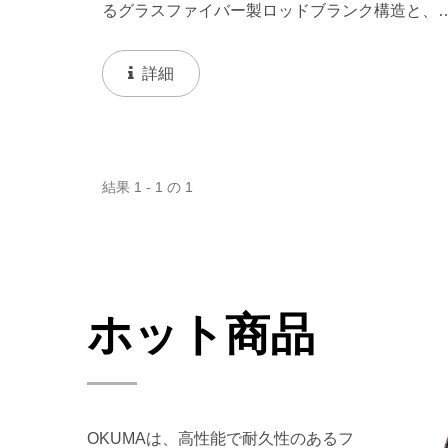
るグラスファイバー製ロッドブランク構造と、
適なEVAフォアグリップおよび分割カモEVAリ
グリップを特徴としています。
詳細
結果 1 - 1 の 1
ホット商品
OKUMAは、高性能で耐久性のあるフ