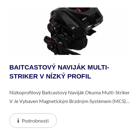
BAITCASTOVÝ NAVIJÁK MULTI-
STRIKER V NÍZKÝ PROFIL
Nízkoprofilový Baitcastový Naviják Okuma Multi-Striker
V Je Vybaven Magnetickým Brzdným Systémem (MCS)
A Pevným Rámem A Konstrukcí Bočnic Odolných Proti
Korozi.
Podrobnosti