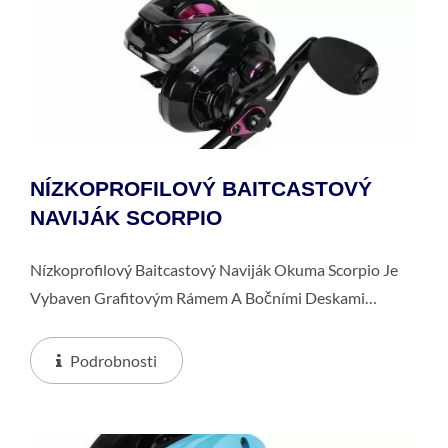
NÍZKOPROFILOVÝ BAITCASTOVÝ
NAVIJÁK SCORPIO
Nízkoprofilový Baitcastový Naviják Okuma Scorpio Je
Vybaven Grafitovým Rámem A Bočními Deskami
Odolnými Proti Korozi A Obrobenou Hliníkovou Cívkou
A6061-T6. Je Také Vybaven Vícediskovým
Podrobnosti
Kompozitním...