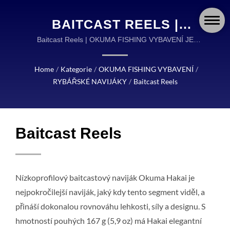
BAITCAST REELS |
OKUMA FISHING:
Baitcast Reels | OKUMA FISHING VYBAVENÍ JE
SVĚTOVÝM LÍDREM V NAVRŽENÍ A VÝROBĚ
GLOBÁLNÍ LÍDR V
VYSOCE KVALITNÍHO RYBÁŘSKÉHO VYBAVENÍ.
Home
/
Kategorie
/
OKUMA FISHING VYBAVENÍ
/
POKROČILÉM
RYBÁŘSKÉ NAVIJÁKY
/
Baitcast Reels
RYBÁŘSKÉM VYBAVENÍ
A DOPLŇCÍCH
Baitcast Reels
Nízkoprofilový baitcastový naviják Okuma Hakai je
nejpokročilejší naviják, jaký kdy tento segment viděl, a
přináší dokonalou rovnováhu lehkosti, síly a designu. S
hmotností pouhých 167 g (5,9 oz) má Hakai elegantní