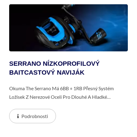
SERRANO NÍZKOPROFILOVÝ
BAITCASTOVÝ NAVIJÁK
Okuma The Serrano Má 6BB + 1RB Přesný Systém
Ložisek Z Nerezové Oceli Pro Dlouhé A Hladké
Nahazování A Rychlé Zajištění Proti Zpětnému Chodu
Je Dobré Pro Pevné Zajištění Háčku. Přesně...
Podrobnosti