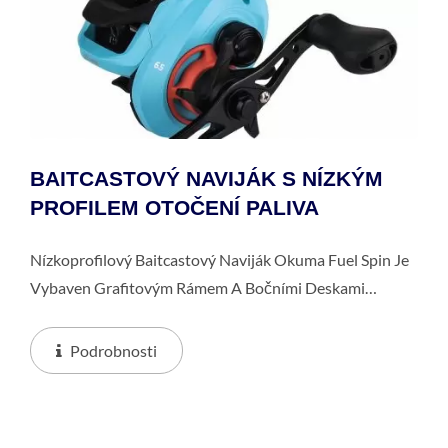
BAITCASTOVÝ NAVIJÁK S NÍZKÝM
PROFILEM OTOČENÍ PALIVA
Nízkoprofilový Baitcastový Naviják Okuma Fuel Spin Je
Vybaven Grafitovým Rámem A Bočními Deskami
Odolnými Proti Korozi A Obrobenou Hliníkovou Cívkou
A6061-T6. Je Také Vybaven Vícediskovým...
Podrobnosti