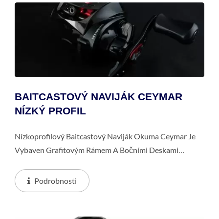
BAITCASTOVÝ NAVIJÁK CEYMAR
NÍZKÝ PROFIL
Nízkoprofilový Baitcastový Naviják Okuma Ceymar Je
Vybaven Grafitovým Rámem A Bočními Deskami
Odolnými Proti Korozi A Obrobenou Hliníkovou Cívkou
A6061-T6. Je Také Vybaven Vícediskovým
Podrobnosti
Kompozitním...