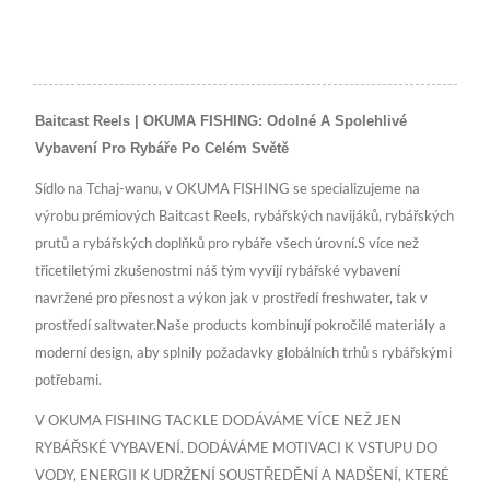
Baitcast Reels | OKUMA FISHING: Odolné A Spolehlivé
Vybavení Pro Rybáře Po Celém Světě
Sídlo na Tchaj-wanu, v OKUMA FISHING se specializujeme na
výrobu prémiových Baitcast Reels, rybářských navijáků, rybářských
prutů a rybářských doplňků pro rybáře všech úrovní.S více než
třicetiletými zkušenostmi náš tým vyvíjí rybářské vybavení
navržené pro přesnost a výkon jak v prostředí freshwater, tak v
prostředí saltwater.Naše products kombinují pokročilé materiály a
moderní design, aby splnily požadavky globálních trhů s rybářskými
potřebami.
V OKUMA FISHING TACKLE DODÁVÁME VÍCE NEŽ JEN
RYBÁŘSKÉ VYBAVENÍ. DODÁVÁME MOTIVACI K VSTUPU DO
VODY, ENERGII K UDRŽENÍ SOUSTŘEDĚNÍ A NADŠENÍ, KTERÉ