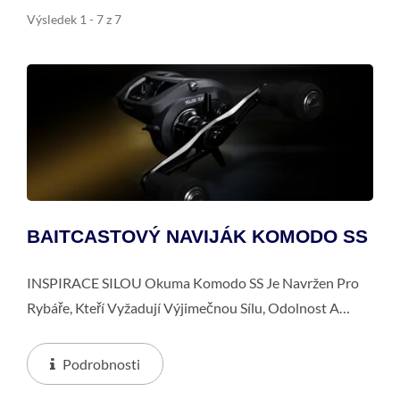
Výsledek 1 - 7 z 7
BAITCASTOVÝ NAVIJÁK KOMODO SS
INSPIRACE SILOU Okuma Komodo SS Je Navržen Pro
Rybáře, Kteří Vyžadují Výjimečnou Sílu, Odolnost A
Výkon. S Jednou Z Nejvyšších Tažných Sil Ve Své Třídě Je
Vybaven Nerezovými Převody...
Podrobnosti