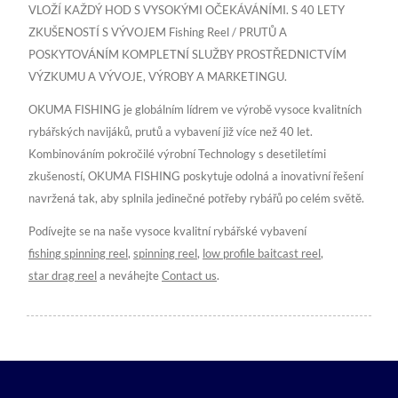
VLOŽÍ KAŽDÝ HOD S VYSOKÝMI OČEKÁVÁNÍMI. S 40 LETY
ZKUŠENOSTÍ S VÝVOJEM Fishing Reel / PRUTŮ A
POSKYTOVÁNÍM KOMPLETNÍ SLUŽBY PROSTŘEDNICTVÍM
VÝZKUMU A VÝVOJE, VÝROBY A MARKETINGU.
OKUMA FISHING je globálním lídrem ve výrobě vysoce kvalitních
rybářských navijáků, prutů a vybavení již více než 40 let.
Kombinováním pokročilé výrobní Technology s desetiletími
zkušeností, OKUMA FISHING poskytuje odolná a inovativní řešení
navržená tak, aby splnila jedinečné potřeby rybářů po celém světě.
Podívejte se na naše vysoce kvalitní rybářské vybavení
fishing spinning reel
,
spinning reel
,
low profile baitcast reel
,
star drag reel
a neváhejte
Contact us
.