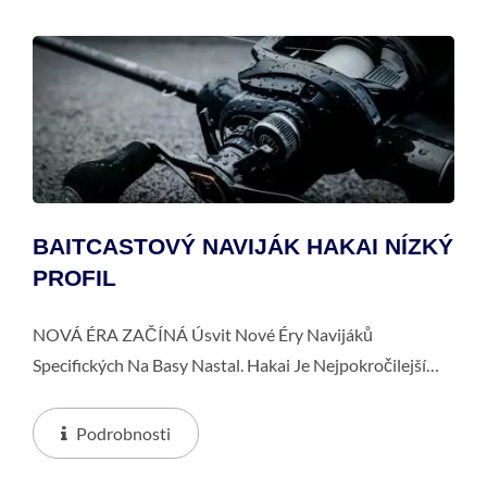
BAITCASTOVÝ NAVIJÁK HAKAI NÍZKÝ
PROFIL
NOVÁ ÉRA ZAČÍNÁ Úsvit Nové Éry Navijáků
Specifických Na Basy Nastal. Hakai Je Nejpokročilejší
Naviják, Jaký Tento Segment Kdy Viděl, Přinášející
Dokonalou Rovnováhu Lehkosti, Síly...
Podrobnosti