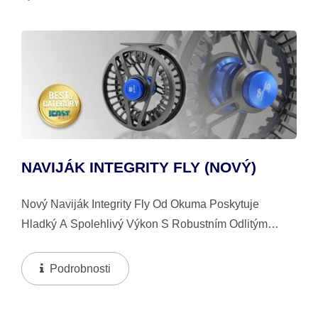
NAVIJÁK INTEGRITY FLY (NOVÝ)
Nový Naviják Integrity Fly Od Okuma Poskytuje
Hladký A Spolehlivý Výkon S Robustním Odlitým
Hliníkovým Rámem A Velkým Cívkovým Průměrem
Pro Rychlé Navíjení A Sníženou Paměť. Jeho...
Podrobnosti