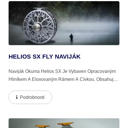
HELIOS SX FLY NAVIJÁK
Naviják Okuma Helios SX Je Vybaven Opracovaným
Hliníkem A Eloxovaným Rámem A Cívkou. Obsahuje
Také Vícediskové Japonské Plstěné Brzdové
Podložky, Které Poskytují Neuvěřitelnou Hladkost,...
Podrobnosti