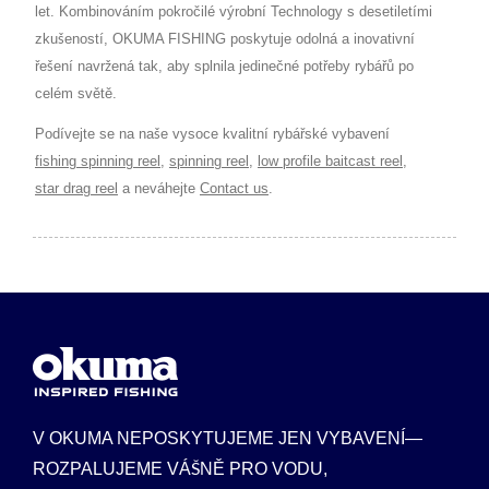
let. Kombinováním pokročilé výrobní Technology s desetiletími
zkušeností, OKUMA FISHING poskytuje odolná a inovativní
řešení navržená tak, aby splnila jedinečné potřeby rybářů po
celém světě.
Podívejte se na naše vysoce kvalitní rybářské vybavení
fishing spinning reel
,
spinning reel
,
low profile baitcast reel
,
star drag reel
a neváhejte
Contact us
.
V OKUMA NEPOSKYTUJEME JEN VYBAVENÍ—
ROZPALUJEME VÁŠNĚ PRO VODU,