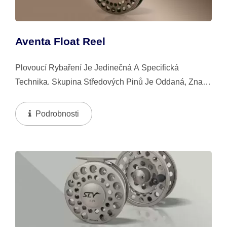
Aventa Float Reel
Plovoucí Rybaření Je Jedinečná A Specifická
Technika. Skupina Středových Pinů Je Oddaná, Znalá
A Vášnivá Ohledně Svého Sportu. Jsou Také
Extrémně Vybíraví, Pokud Jde O Jejich Vybavení....
Podrobnosti