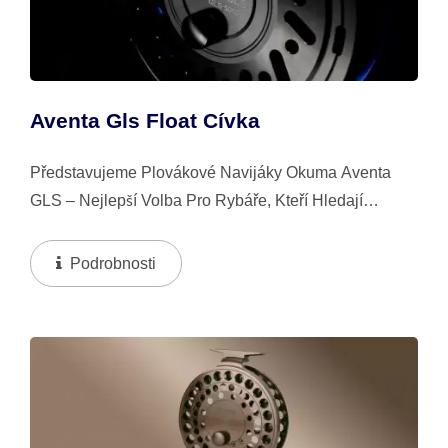
Aventa Gls Float Cívka
Představujeme Plovákové Navijáky Okuma Aventa
GLS – Nejlepší Volba Pro Rybáře, Kteří Hledají
Přesnost A Výkon Při Lovu Na Plavanou. Tyto
Navijáky, Vyrobené S Pomocí Precizního Inženýrství...
Podrobnosti