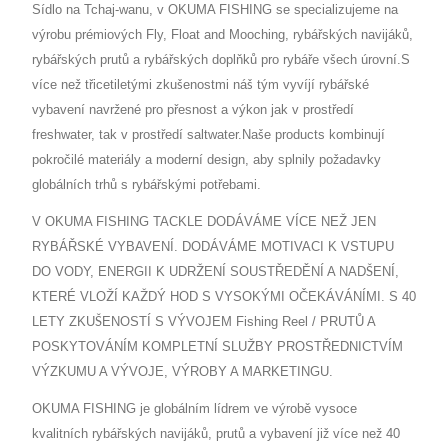
Sídlo na Tchaj-wanu, v OKUMA FISHING se specializujeme na
výrobu prémiových Fly, Float and Mooching, rybářských navijáků,
rybářských prutů a rybářských doplňků pro rybáře všech úrovní.S
více než třicetiletými zkušenostmi náš tým vyvíjí rybářské
vybavení navržené pro přesnost a výkon jak v prostředí
freshwater, tak v prostředí saltwater.Naše products kombinují
pokročilé materiály a moderní design, aby splnily požadavky
globálních trhů s rybářskými potřebami.
V OKUMA FISHING TACKLE DODÁVÁME VÍCE NEŽ JEN
RYBÁŘSKÉ VYBAVENÍ. DODÁVÁME MOTIVACI K VSTUPU
DO VODY, ENERGII K UDRŽENÍ SOUSTŘEDĚNÍ A NADŠENÍ,
KTERÉ VLOŽÍ KAŽDÝ HOD S VYSOKÝMI OČEKÁVÁNÍMI. S 40
LETY ZKUŠENOSTÍ S VÝVOJEM Fishing Reel / PRUTŮ A
POSKYTOVÁNÍM KOMPLETNÍ SLUŽBY PROSTŘEDNICTVÍM
VÝZKUMU A VÝVOJE, VÝROBY A MARKETINGU.
OKUMA FISHING je globálním lídrem ve výrobě vysoce
kvalitních rybářských navijáků, prutů a vybavení již více než 40