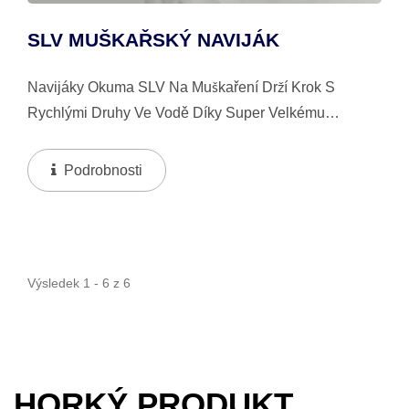
SLV MUŠKAŘSKÝ NAVIJÁK
Navijáky Okuma SLV Na Muškaření Drží Krok S
Rychlými Druhy Ve Vodě Díky Super Velkému
Designu Cívky Pro Bleskové Navíjení Vlasce.
Navijáky Mají Rám Z Odlévaného Hliníku, Precizně
Podrobnosti
Opracovanou...
Výsledek 1 - 6 z 6
HORKÝ PRODUKT