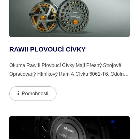
RAWII PLOVOUCÍ CÍVKY
Okuma Raw II Plovoucí Cívky Mají Přesný Strojově
Opracovaný Hliníkový Rám A Cívku 6061-T6, Odolný
Rám A Cívku S Dvoutónovým Anodizováním Typu II.
Podrobnosti