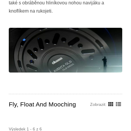
také s obráběnou hliníkovou nohou navijáku a
knoflíkem na rukojeti.
Fly, Float And Mooching
Zobrazit:
Výsledek 1 - 6 z 6