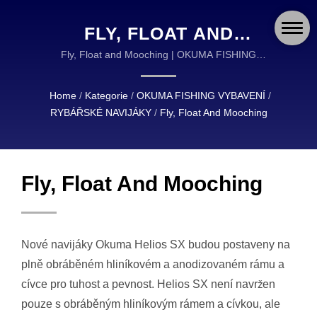
FLY, FLOAT AND
MOOCHING | OKUMA
Fly, Float and Mooching | OKUMA FISHING
VYBAVENÍ JE SVĚTOVÝM LÍDREM V NAVRŽENÍ A
FISHING: GLOBÁLNÍ LÍDR
VÝROBĚ VYSOCE KVALITNÍHO RYBÁŘSKÉHO
Home
/
Kategorie
/
OKUMA FISHING VYBAVENÍ
/
V POKROČILÉM
VYBAVENÍ.
RYBÁŘSKÉ NAVIJÁKY
/
Fly, Float And Mooching
RYBÁŘSKÉM VYBAVENÍ
A DOPLŇCÍCH
Fly, Float And Mooching
Nové navijáky Okuma Helios SX budou postaveny na
plně obráběném hliníkovém a anodizovaném rámu a
cívce pro tuhost a pevnost. Helios SX není navržen
pouze s obráběným hliníkovým rámem a cívkou, ale