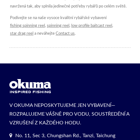
navržená tak, aby splnila jedinečné potřeby rybářů po celém světě.
Podívejte se na naše vysoce kvalitní rybářské vybavení
fishing spinning reel
,
spinning reel
,
low profile baitcast reel
,
star drag reel
a neváhejte
Contact us
.
V OKUMA NEPOSKYTUJEME JEN VYBAVENÍ—
ROZPALUJEME VÁŠNĚ PRO VODU, SOUSTŘEDĚNÍ A
VZRUŠENÍ Z KAŽDÉHO HODU.
No. 11, Sec 3, Chungshan Rd., Tanzi, Taichung