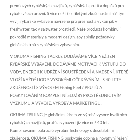
prémiových rybářských navijáků, rybářských prutů a doplňků pro
rybáře všech úrovní. S více než třicetiletými zkušenostmi náš tým
vyvíjí rybářské vybavení navržené pro přesnost a výkon jak v
freshwater, tak v saltwater prostředí. Naše products kombinují
pokročilé materiály a moderní design, aby splnily požadavky
globálních trhů s rybářským vybavením.
V OKUMA FISHING TACKLE DODÁVÁME VÍCE NEŽ JEN
RYBÁŘSKÉ VYBAVENÍ. DODÁVÁME MOTIVACI K VSTUPU DO
VODY, ENERGII K UDRŽENÍ SOUSTŘEDĚNÍ A NADŠENÍ, KTERÉ
VLOŽÍ KAŽDÝ HOD S VYSOKÝMI OČEKÁVÁNÍMI. S 40 LETY
ZKUŠENOSTÍ S VÝVOJEM Fishing Reel / PRUTŮ A
POSKYTOVÁNÍM KOMPLETNÍ SLUŽBY PROSTŘEDNICTVÍM
VÝZKUMU A VÝVOJE, VÝROBY A MARKETINGU.
OKUMA FISHING je globálním lídrem ve výrobě vysoce kvalitních
rybářských navijáků, prutů a vybavení již více než 40 let.
Kombinováním pokročilé výrobní Technology s desetiletími
zkušeností, OKUMA FISHING poskytuje odolná a inovativní řešení