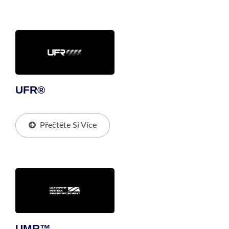
UFR®
Přečtěte Si Více
UMR™