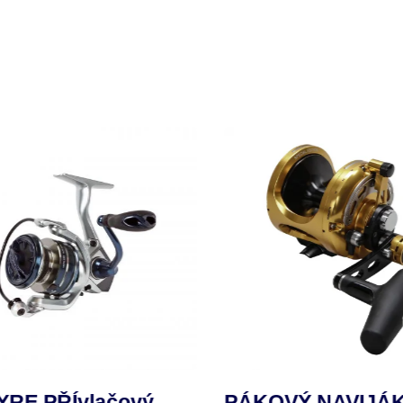
RE PŘÍvlačový
PÁKOVÝ NAVIJÁK