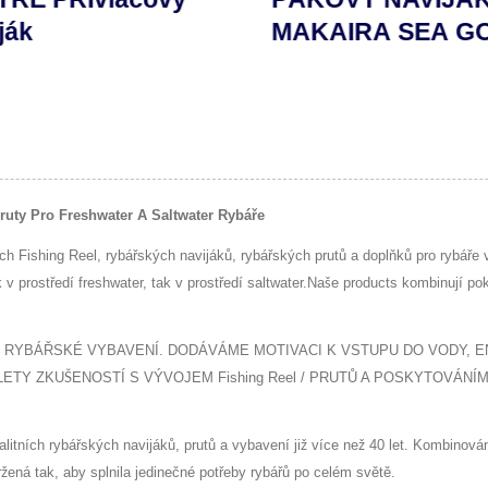
ák
MAKAIRA SEA GO
uty Pro Freshwater A Saltwater Rybáře
ishing Reel, rybářských navijáků, rybářských prutů a doplňků pro rybáře vš
 v prostředí freshwater, tak v prostředí saltwater.Naše products kombinují po
 RYBÁŘSKÉ VYBAVENÍ. DODÁVÁME MOTIVACI K VSTUPU DO VODY, EN
 LETY ZKUŠENOSTÍ S VÝVOJEM Fishing Reel / PRUTŮ A POSKYTOVÁ
ních rybářských navijáků, prutů a vybavení již více než 40 let. Kombinován
ená tak, aby splnila jedinečné potřeby rybářů po celém světě.