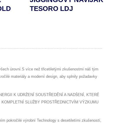
LD
TESORO LDJ
Navi
ech úrovní.S více než třicetiletými zkušenostmi náš tým
kročilé materiály a moderní design, aby splnily požadavky
ERGII K UDRŽENÍ SOUSTŘEDĚNÍ A NADŠENÍ, KTERÉ
NÍM KOMPLETNÍ SLUŽBY PROSTŘEDNICTVÍM VÝZKUMU
ím pokročilé výrobní Technology s desetiletími zkušeností,