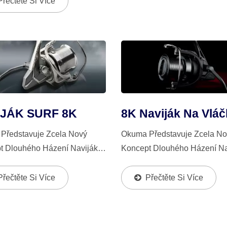
Přečtěte Si Více
Brzdový Systém, Vícepolohov
skovým, Olejovým Systémem
 Z Filcu, Grafitovou...
IJÁK SURF 8K
8K Naviják Na Vlá
Představuje Zcela Nový
Okuma Představuje Zcela No
t Dlouhého Házení Navijáku
Koncept Dlouhého Házení Na
2018, Surf 8K, Který Nejenže
V Roce 2018, 8K, Který Neje
ává Patentované Designy
Zachovává Patentované Des
Přečtěte Si Více
Přečtěte Si Více
 Jako Je Brzdový Systém
Okuma, Jako Je Brzdový Sys
 Rotor S Ochrannými Štíty,...
Rotoru, Rotor S Ochrannými Ští