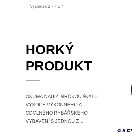
Výsledek 1 - 7 z 7
HORKÝ
PRODUKT
OKUMA NABÍZÍ ŠIROKOU ŠKÁLU
VYSOCE VÝKONNÉHO A
ODOLNÉHO RYBÁŘSKÉHO
VYBAVENÍ S JEDNOU Z
NEJLEPŠÍCH ZÁKAZNICKÝCH
JIGGINGOVÝ NAVIJÁK
SAFY