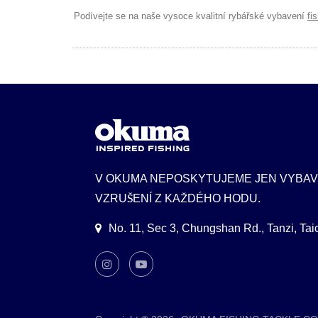
Podívejte se na naše vysoce kvalitní rybářské vybavení
fi
V OKUMA NEPOSKYTUJEME JEN VYBAV
VZRUŠENÍ Z KAŽDÉHO HODU.
No. 11, Sec 3, Chungshan Rd., Tanzi, Ta