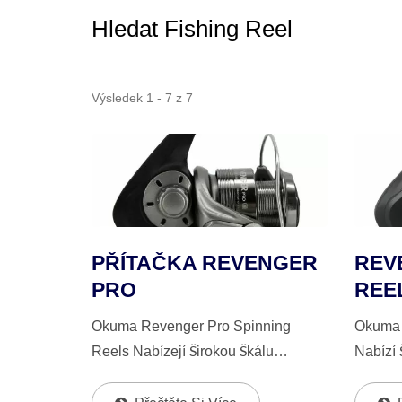
Hledat Fishing Reel
Výsledek 1 - 7 z 7
PŘÍTAČKA REVENGER
REV
PRO
REE
Okuma Revenger Pro Spinning
Okuma 
Reels Nabízejí Širokou Škálu
Nabízí 
Velikostí, Které Jsou Vhodné Pro
Jsou V
Různé Druhy Ryb A Rybolovné
A Rybo