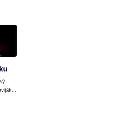
ý...
Hry Od Obrovských Trevally,...
čku
vý
vijáku
nže
igny
tém
ty,...