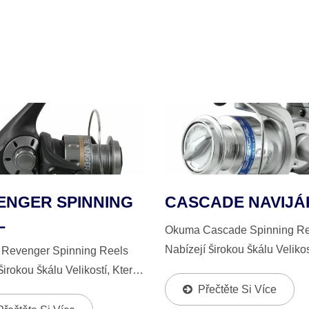
ENGER SPINNING
CASCADE NAVIJÁ
L
Okuma Cascade Spinning Re
Nabízejí Širokou Škálu Velikos
Revenger Spinning Reels
Které Jsou Vhodné Pro Různ
Širokou Škálu Velikostí, Které
Druhy Ryb A Rybolovné Meto
hodné Pro Různé Druhy Ryb
Přečtěte Si Více
Mají Vícediskový Olejovaný F
lovné Metody, Vybavené