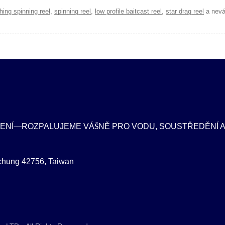
shing spinning reel
,
spinning reel
,
low profile baitcast reel
,
star drag reel
a nevá
ENÍ—ROZPALUJEME VÁŠNĚ PRO VODU, SOUSTŘEDĚNÍ 
ichung 42756, Taiwan