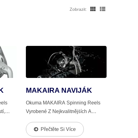
Zobrazit:
K
MAKAIRA NAVIJÁK
els
Okuma MAKAIRA Spinning Reels
tí,
Vyrobené Z Nejkvalitnějších A
é
Nejpevnějších Dostupných Materiálů
dy,
Jsou Nejtvrdší A Nejodolnější
Přečtěte Si Více
ilcový
Spinning Reels, Zejména Pro Velké