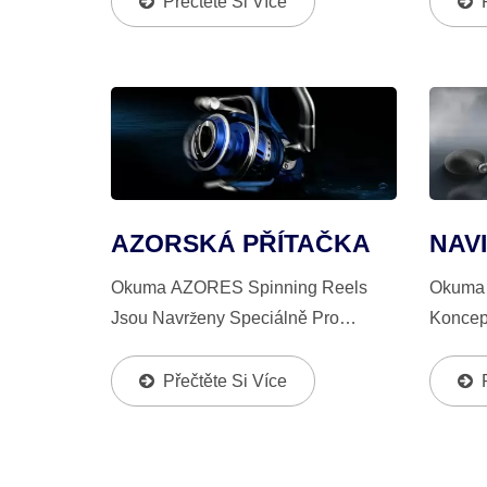
Přečtěte Si Více
Metody; Vybaveny Vícediskovým,
Vícedi
Olejovaným Systémem Brzdění,
Brzdění
Obrobeným...
AZORSKÁ PŘÍTAČKA
NAV
Okuma AZORES Spinning Reels
Okuma 
Jsou Navrženy Speciálně Pro
Koncep
Saltwater Rybaření. S Osvědčenými
V Roce 
Silovými Funkcemi A Patentovaným
Zachov
Přečtěte Si Více
Vnitřním Designem Je AZORES
Okuma,
Mnohem Odolnější, Silnější A
Rotoru,
Hladší...