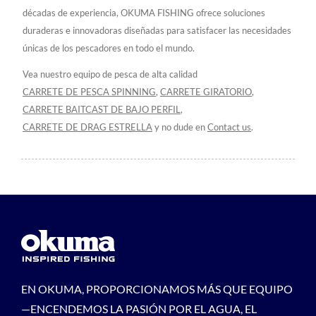
décadas de experiencia, OKUMA FISHING ofrece soluciones
duraderas e innovadoras diseñadas para satisfacer las necesidades
únicas de los pescadores en todo el mundo.
Vea nuestro equipo de pesca de alta calidad
CARRETE DE PESCA SPINNING
,
CARRETE GIRATORIO
,
CARRETE BAITCAST DE BAJO PERFIL
,
CARRETE DE DRAG ESTRELLA
y no dude en
Contact us
.
EN OKUMA, PROPORCIONAMOS MÁS QUE EQUIPO
—ENCENDEMOS LA PASIÓN POR EL AGUA, EL