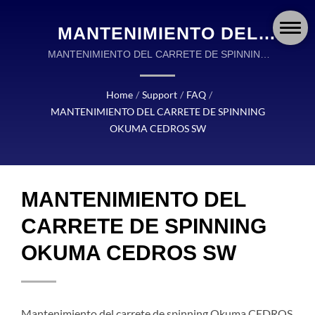
MANTENIMIENTO DEL
CARRETE DE SPINNING
MANTENIMIENTO DEL CARRETE DE SPINNING
OKUMA CEDROS SW | OKUMA FISHING
OKUMA CEDROS SW |
APAREJOS ES UN LÍDER GLOBAL EN EL DISEÑO Y
Home
/
Support
/
FAQ
/
OKUMA FISHING:
FABRICACIÓN DE APAREJOS DE PESCA DE ALTA
MANTENIMIENTO DEL CARRETE DE SPINNING
CALIDAD.
CARRETES, CAÑAS Y
OKUMA CEDROS SW
ACCESORIOS DE
PRECISIÓN PARA CADA
MANTENIMIENTO DEL
AVENTURA
CARRETE DE SPINNING
OKUMA CEDROS SW
Mantenimiento del carrete de spinning Okuma CEDROS