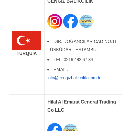
CENGIZ BALIKCILIK
DIR: DOĞANCILAR CAD NO:11
- ÜSKÜDAR - ESTAMBUL
TURQUÍA
TEL: 0216 492 67 34
EMAIL:
info@cengizbalikcilik.com.tr
Hilal Al Emarat General Trading
Co LLC