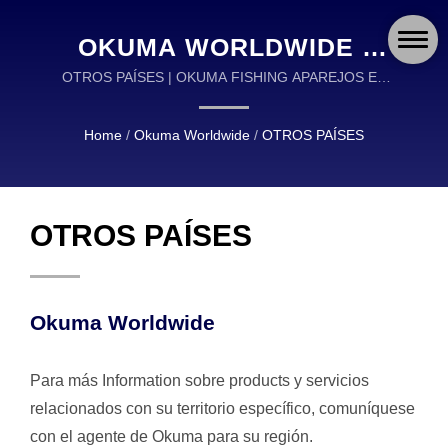
OKUMA WORLDWIDE |
OKUMA FISHING: EQUIPO
OTROS PAÍSES | OKUMA FISHING APAREJOS ES
UN LÍDER GLOBAL EN EL DISEÑO Y FABRICACIÓN
DE PESCA DE ALTA
DE APAREJOS DE PESCA DE ALTA CALIDAD.
Home
/
Okuma Worldwide
/
OTROS PAÍSES
CALIDAD RESPALDADO
POR 30 AÑOS DE
EXPERIENCIA
OTROS PAÍSES
Okuma Worldwide
Para más Information sobre products y servicios
relacionados con su territorio específico, comuníquese
con el agente de Okuma para su región.