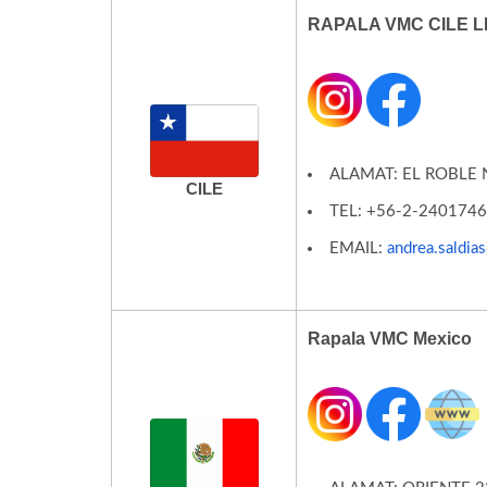
RAPALA VMC CILE L
ALAMAT: EL ROBLE N
CILE
TEL:
+56-2-240174
EMAIL:
andrea.saldi
Rapala VMC Mexico