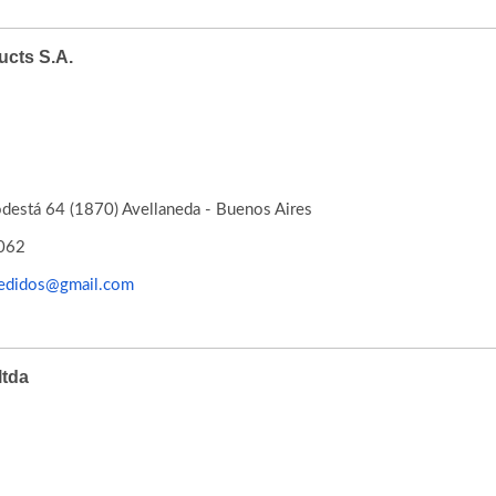
cts S.A.
destá 64 (1870) Avellaneda - Buenos Aires
062
edidos@gmail.com
ltda