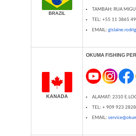
TAMBAH:
RUA MIGUE
BRAZIL
TEL: +55 11 3865 4
EMAIL:
gislaine.rodr
OKUMA FISHING PE
KANADA
ALAMAT: 2310 E.LO
TEL: + 909 923 282
EMAIL:
service@okum