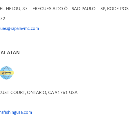
L HELOU, 37 – FREGUESIA DO Ó - SAO PAULO – SP, KODE POS 
972
igues@rapalavmc.com
RALATAN
CUST COURT, ONTARIO, CA 91761 USA
8
afishingusa.com