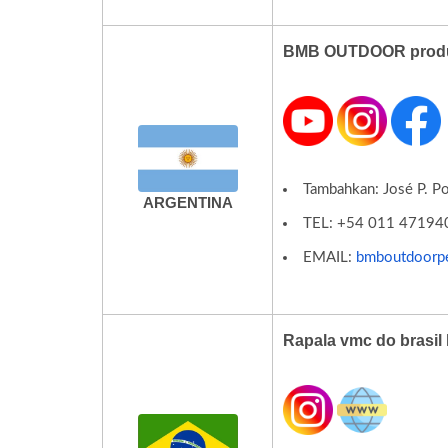
BMB OUTDOOR produ
Tambahkan: José P. Po
ARGENTINA
TEL: +54 011 47194
EMAIL:
bmboutdoorp
Rapala vmc do brasil 