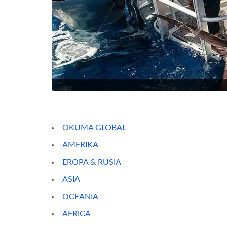
OKUMA GLOBAL
AMERIKA
EROPA & RUSIA
ASIA
OCEANIA
AFRICA