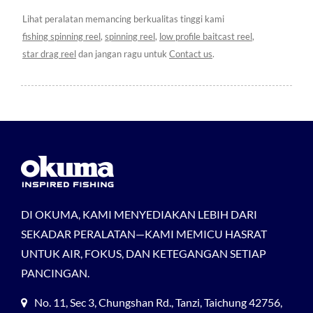
Lihat peralatan memancing berkualitas tinggi kami
fishing spinning reel
,
spinning reel
,
low profile baitcast reel
,
star drag reel
dan jangan ragu untuk
Contact us
.
DI OKUMA, KAMI MENYEDIAKAN LEBIH DARI
SEKADAR PERALATAN—KAMI MEMICU HASRAT
UNTUK AIR, FOKUS, DAN KETEGANGAN SETIAP
PANCINGAN.
No. 11, Sec 3, Chungshan Rd., Tanzi, Taichung 42756,