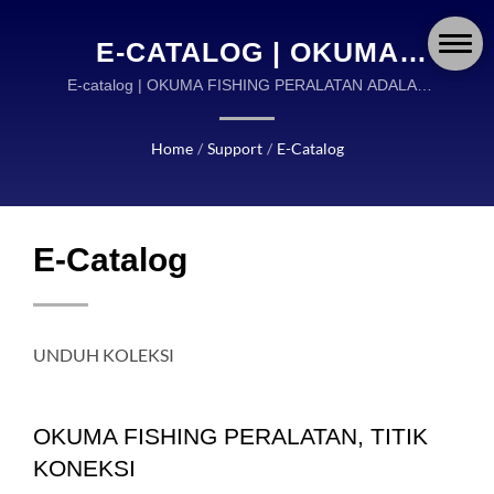
E-CATALOG | OKUMA
FISHING: PERALATAN
E-catalog | OKUMA FISHING PERALATAN ADALAH
PEMIMPIN GLOBAL DALAM DESAIN DAN
MEMANCING
MANUFAKTUR PERALATAN MEMANCING
Home
/
Support
/
E-Catalog
BERKUALITAS TINGGI
BERKUALITAS TINGGI.
DIDUKUNG OLEH 30
TAHUN KEAHLIAN
E-Catalog
UNDUH KOLEKSI
OKUMA FISHING PERALATAN, TITIK
KONEKSI