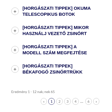
[HORGÁSZATI TIPPEK] OKUMA
TELESCOPIKUS BOTOK
[HORGÁSZATI TIPPEK] MIKOR
HASZNÁLJ VEZETŐ ZSINÓRT
[HORGÁSZATI TIPPEK] A
MODELL SZÁM MEGFEJTÉSE
[HORGÁSZATI TIPPEK]
BÉKAFOGÓ ZSINÓRTRÜKK
Eredmény 1 - 12 nak,-nek 65
…
«
1
2
3
4
6
»