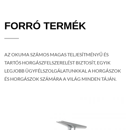
FORRÓ TERMÉK
AZ OKUMA SZÁMOS MAGAS TELJESÍTMÉNYŰ ÉS
TARTÓS HORGÁSZFELSZERELÉST BIZTOSÍT, EGYIK
LEGJOBB ÜGYFÉLSZOLGÁLATUNKKAL A HORGÁSZOK
ÉS HORGÁSZOK SZÁMÁRA A VILÁG MINDEN TÁJÁN.