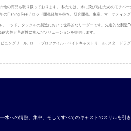
なく、その他の商品も取り扱っております。 私たちは、水に飛び込むためのモチ
のFishing Reel / ロッド開発経験を持ち、研究開発、生産、マーケテ
りリール、ロッド、タックルの製造において世界的なリーダーです。先進的な製造Te
応える耐久性と革新性に富んだソリューションを提供します。
スピニングリール
,
ロー・プロファイル・ベイトキャストリール
,
スタードラグ
す—水への情熱、集中、そしてすべてのキャストのスリルを引