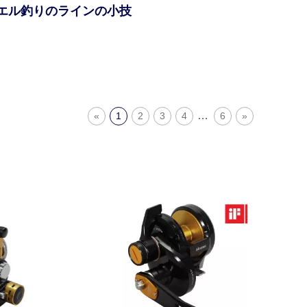
カエル釣りのラインの小技
…
«
1
2
3
4
6
»