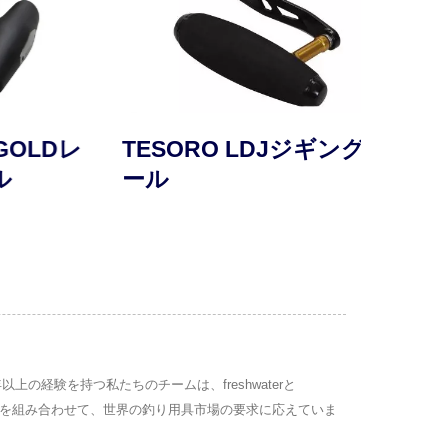
OLDレ
TESORO LDJジギングリ
SA
ール
ル
の経験を持つ私たちのチームは、freshwaterと
ザインを組み合わせて、世界の釣り用具市場の要求に応えていま