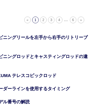
…
«
1
2
3
4
6
»
 スピニングリールを左手から右手のリトリーブ
 スピニングロッドとキャスティングロッドの違
OKUMA テレスコピックロッド
 リーダーラインを使用するタイミング
モデル番号の解読