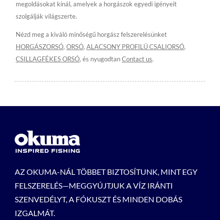
megoldásokat kínál, amelyek a horgászok egyedi igényeit
szolgálják világszerte.
Nézd meg a kiváló minőségű horgász felszerelésünket
HORGÁSZORSÓ
,
ORSÓ
,
ALACSONY PROFILÚ CSALIORSÓ
,
CSILLAGFÉKES ORSÓ
, és nyugodtan
Contact us
.
AZ OKUMA-NÁL TÖBBET BIZTOSÍTUNK, MINT EGY
FELSZERELÉS—MEGGYÚJTJUK A VÍZ IRÁNTI
SZENVEDÉLYT, A FÓKUSZT ÉS MINDEN DOBÁS
IZGALMÁT.