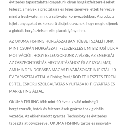
évtizedes tapasztalattal csapatunk olyan horgászfelszereléseket
fejleszt, amelyek a precizitásra és teljesítményre lettek tervezve
mind a freshwater, mind a saltwater környezetekben. A products
fejlett anyagokat és korszerű dizájnt ötvöznek, hogy megfeleljenek
a globális horgászfelszerelés piacok igényeinek.
AZ OKUMA FISHING HORGÁSZATBAN TÖBBET SZÁLLÍTUNK,
MINT CSUPÁN HORGÁSZATI FELSZERELÉST. MI BIZTOSÍTJUK A
MOTIVÁCIÓT, HOGY BELEUGORJUNK A VÍZBE, AZ ENERGIÁT
AZ ÖSSZPONTOSÍTÁS MEGTARTÁSÁHOZ ÉS AZ IZGALMAT,
AMI MINDEN DOBÁSBA MAGAS ELVÁRÁSOKAT INJEKTÁL. 40
ÉV TAPASZTALATTAL A Fishing Reel / ROD FEJLESZTÉS TERÉN
ÉS TELJESKÖRŰ SZOLGÁLTATÁS NYÚJTÁSA K+F, GYÁRTÁS ÉS
MARKETING ÁLTAL.
OKUMA FISHING több mint 40 éve a kiváló minőségű
horgászorsók, botok és felszerelések gyártásának globális
vezetője. Az előrehaladott gyártási Technology és évtizedes
tapasztalat ötvözésével, OKUMA FISHING tartós és innovatív