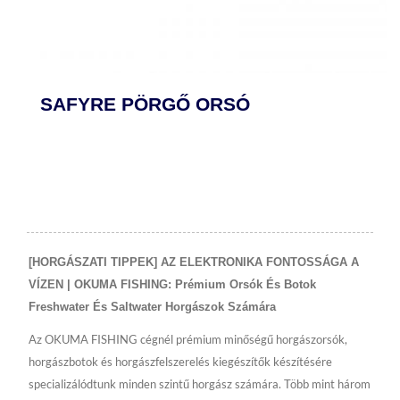
SAFYRE PÖRGŐ ORSÓ
[HORGÁSZATI TIPPEK] AZ ELEKTRONIKA FONTOSSÁGA A
VÍZEN | OKUMA FISHING: Prémium Orsók És Botok
Freshwater És Saltwater Horgászok Számára
Az OKUMA FISHING cégnél prémium minőségű horgászorsók,
horgászbotok és horgászfelszerelés kiegészítők készítésére
specializálódtunk minden szintű horgász számára. Több mint három