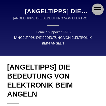
[ANGELTIPPS] DIE
BEDEUTUNG VON
[ANGELTIPPS] DIE BEDEUTUNG VON ELEKTRONIK
BEIM ANGELN | OKUMA FISHING ANGELZUBEHÖR
ELEKTRONIK BEIM
IST EIN WELTWEITER FÜHRER IM DESIGN UND IN
Home
/
Support
/
FAQ
/
ANGELN | OKUMA
DER HERSTELLUNG VON HOCHWERTIGEM
[ANGELTIPPS] DIE BEDEUTUNG VON ELEKTRONIK
ANGELZUBEHÖR.
FISHING:
BEIM ANGELN
PRÄZISIONSGEFERTIGTE
ROLLEN, RUTEN UND
[ANGELTIPPS] DIE
ANGELZUBEHÖR FÜR
BEDEUTUNG VON
JEDES ABENTEUER
ELEKTRONIK BEIM
ANGELN