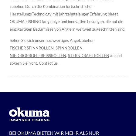
zubehör. Durch die Kombination fortschrittlicher
HerstellungsTechnology mit jahrzehntelanger Erfahrung bietet
OKUMA FISHING langlebige und innovative Lösungen, die auf die
einzigartigen Bedürfnisse von Anglern weltweit zugeschnitten sind.
Sehen Sie sich unser hochwertiges Angelzubehör
FISCHER SPINNROLLEN
,
SPINNROLLEN
,
NIEDRIGPROFIL-BEISSROLLEN
,
STERNDRAHTROLLEN
an und
zögern Sie nicht,
Contact us
.
BEI OKUMA BIETEN WIR MEHR ALS NUR