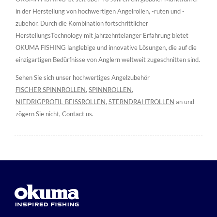
in der Herstellung von hochwertigen Angelrollen, -ruten und -
zubehör. Durch die Kombination fortschrittlicher
HerstellungsTechnology mit jahrzehntelanger Erfahrung bietet
OKUMA FISHING langlebige und innovative Lösungen, die auf die
einzigartigen Bedürfnisse von Anglern weltweit zugeschnitten sind.
Sehen Sie sich unser hochwertiges Angelzubehör
FISCHER SPINNROLLEN
,
SPINNROLLEN
,
NIEDRIGPROFIL-BEISSROLLEN
,
STERNDRAHTROLLEN
an und
zögern Sie nicht,
Contact us
.