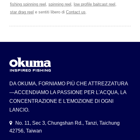
fishing spinning reel
,
spinning reel
,
low profile baitcast reel
,
star drag reel
e sentiti libero di
Contact us
.
DA OKUMA, FORNIAMO PIÙ CHE ATTREZZATURA
—ACCENDIAMO LA PASSIONE PER L'ACQUA, LA
CONCENTRAZIONE E L'EMOZIONE DI OGNI
LANCIO.
No. 11, Sec 3, Chungshan Rd., Tanzi, Taichung
42756, Taiwan