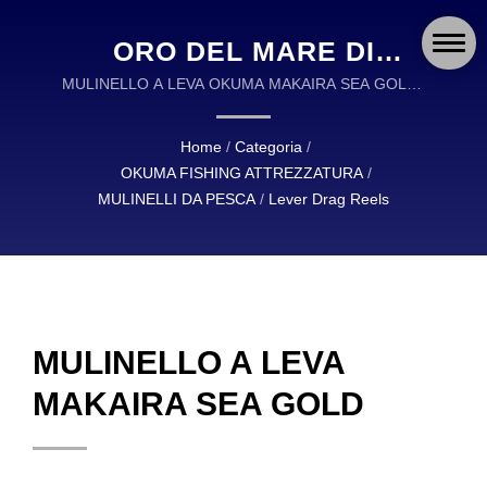
ORO DEL MARE DI
MAKAIRA | OKUMA
MULINELLO A LEVA OKUMA MAKAIRA SEA GOLD |
OKUMA FISHING ATTREZZATURA È UN LEADER
FISHING: ATTREZZATURA
GLOBALE NELLA PROGETTAZIONE E
Home
/
Categoria
/
DUREVOLE E
MANIFATTURA DI ATTREZZATURA DA PESCA DI
OKUMA FISHING ATTREZZATURA
/
ALTA QUALITÀ.
AFFIDABILE PER
MULINELLI DA PESCA
/
Lever Drag Reels
PESCATORI DI TUTTO IL
MONDO
MULINELLO A LEVA
MAKAIRA SEA GOLD