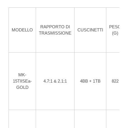
RAPPORTO DI
PESO
MODELLO
CUSCINETTI
TRASMISSIONE
(G)
MK-
15TIISEa-
4.7:1 & 2.1:1
4BB + 1TB
822
GOLD