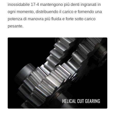
inossidabile 17-4 mantengono più denti ingranati in
ogni momento, distribuendo il carico e fornendo una
potenza di manovra più fluida e forte sotto carico
pesante.