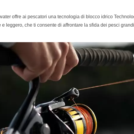
ater offre ai pescatori una tecnologia di blocco idrico Technolo
 leggero, che ti consente di affrontare la sfida dei pesci grand