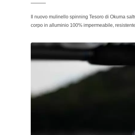
Il nuovo mulinello spinning Tesoro di Okuma saltw
corpo in alluminio 100% impermeabile, resistente e