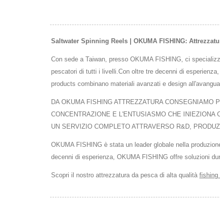
Saltwater Spinning Reels | OKUMA FISHING: Attrezzatura
Con sede a Taiwan, presso OKUMA FISHING, ci specializziamo
pescatori di tutti i livelli.Con oltre tre decenni di esperien
products combinano materiali avanzati e design all'avanguar
DA OKUMA FISHING ATTREZZATURA CONSEGNIAMO PIÙ
CONCENTRAZIONE E L'ENTUSIASMO CHE INIEZIONA OG
UN SERVIZIO COMPLETO ATTRAVERSO R&D, PRODUZ
OKUMA FISHING è stata un leader globale nella produzione d
decenni di esperienza, OKUMA FISHING offre soluzioni durevo
Scopri il nostro attrezzatura da pesca di alta qualità
fishing