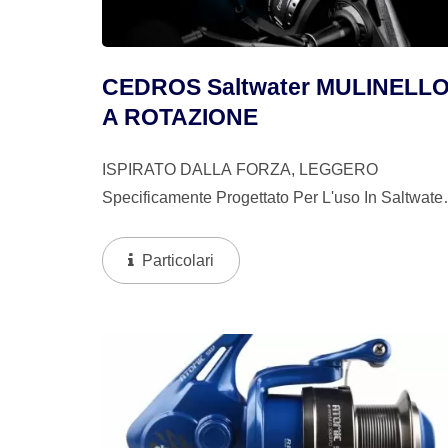
CEDROS Saltwater MULINELL
A ROTAZIONE
ISPIRATO DALLA FORZA, LEGGERO
Specificamente Progettato Per L'uso In Saltwater,
Cedros Spinning Reels Presentano Il Design Di
Costruzione LITECAST® Di Okuma, Il Sistema D
Particolari
Frizione Dual Force Per Una Potenza...