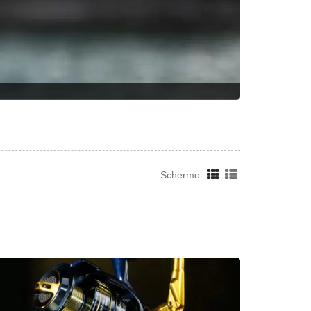
Schermo: