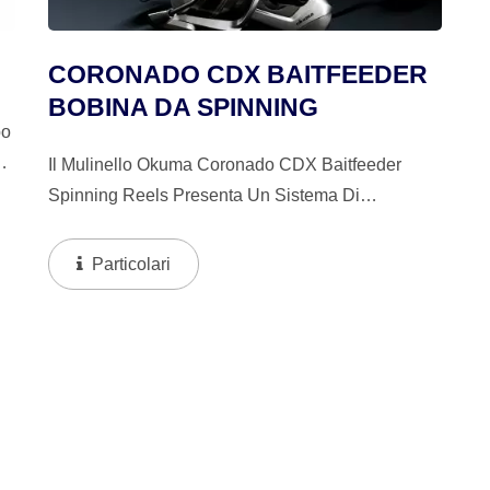
CORONADO CDX BAITFEEDER
BOBINA DA SPINNING
po
,
Il Mulinello Okuma Coronado CDX Baitfeeder
Spinning Reels Presenta Un Sistema Di
Alimentazione Dell'esca Con
Attivazione/disattivazione Automatica Che
Particolari
Consente Ai Pescatori Di Disinnestare Il
Rocchetto...