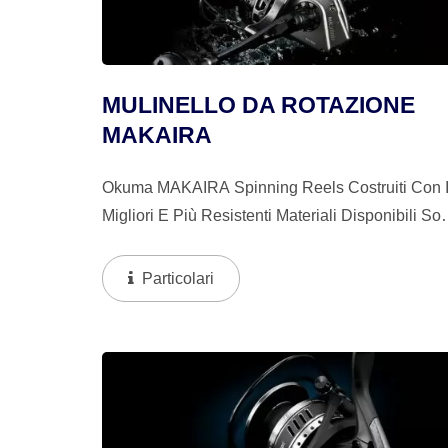
MULINELLO DA ROTAZIONE
MAKAIRA
Okuma MAKAIRA Spinning Reels Costruiti Con 
Migliori E Più Resistenti Materiali Disponibili So
I Più Robusti E Durevoli Spinning Reels,
Specialmente Per Le Grandi Catture Come Il Gia
Particolari
Trevally, Il Yellowtail...