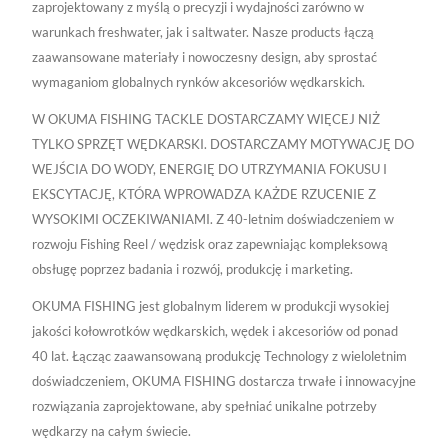
zaprojektowany z myślą o precyzji i wydajności zarówno w
warunkach freshwater, jak i saltwater. Nasze products łączą
zaawansowane materiały i nowoczesny design, aby sprostać
wymaganiom globalnych rynków akcesoriów wędkarskich.
W OKUMA FISHING TACKLE DOSTARCZAMY WIĘCEJ NIŻ
TYLKO SPRZĘT WĘDKARSKI. DOSTARCZAMY MOTYWACJĘ DO
WEJŚCIA DO WODY, ENERGIĘ DO UTRZYMANIA FOKUSU I
EKSCYTACJĘ, KTÓRA WPROWADZA KAŻDE RZUCENIE Z
WYSOKIMI OCZEKIWANIAMI. Z 40-letnim doświadczeniem w
rozwoju Fishing Reel / wędzisk oraz zapewniając kompleksową
obsługę poprzez badania i rozwój, produkcję i marketing.
OKUMA FISHING jest globalnym liderem w produkcji wysokiej
jakości kołowrotków wędkarskich, wędek i akcesoriów od ponad
40 lat. Łącząc zaawansowaną produkcję Technology z wieloletnim
doświadczeniem, OKUMA FISHING dostarcza trwałe i innowacyjne
rozwiązania zaprojektowane, aby spełniać unikalne potrzeby
wędkarzy na całym świecie.