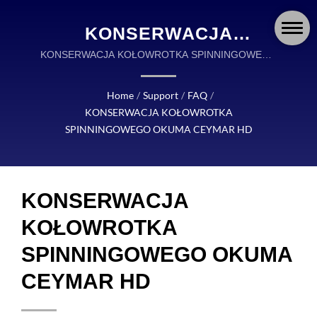
KONSERWACJA
KOŁOWROTKA
KONSERWACJA KOŁOWROTKA SPINNINGOWEGO
OKUMA CEYMAR HD | OKUMA FISHING TACKLE
SPINNINGOWEGO
JEST GLOBALNYM LIDEREM W PROJEKTOWANIU
Home
/
Support
/
FAQ
/
OKUMA CEYMAR HD |
I PRODUKCJI WYSOKIEJ JAKOŚCI AKCESORIÓW
KONSERWACJA KOŁOWROTKA
WĘDKARSKICH.
OKUMA FISHING:
SPINNINGOWEGO OKUMA CEYMAR HD
PRECYZYJNIE
ZAPROJEKTOWANE
KONSERWACJA
KOŁOWROTKI, WĘDKI I
KOŁOWROTKA
AKCESORIA NA KAŻDĄ
SPINNINGOWEGO OKUMA
PRZYGODĘ
CEYMAR HD