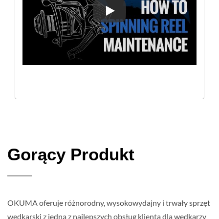
Konserwacja kołowrotka spin
Gorący Produkt
OKUMA oferuje różnorodny, wysokowydajny i trwały sprzęt
wędkarski z jedną z najlepszych obsług klienta dla wędkarzy