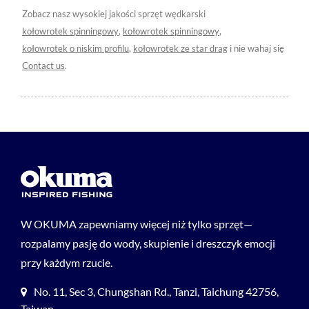
Zobacz nasz wysokiej jakości sprzęt wędkarski
kołowrotek spinningowy
,
kołowrotek spinningowy
,
kołowrotek o niskim profilu
,
kołowrotek ze star drag
i nie wahaj się
Contact us
.
W OKUMA zapewniamy więcej niż tylko sprzęt—
rozpalamy pasję do wody, skupienie i dreszczyk emocji
przy każdym rzucie.
No. 11, Sec 3, Chungshan Rd., Tanzi, Taichung 42756,
Taiwan