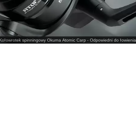
ek spinningowy Okuma Atomic Carp - Odpowiedni do łowienia karpi
wielostopniowego hamulca