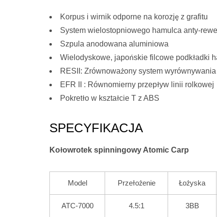
Korpus i wirnik odporne na korozję z grafitu
System wielostopniowego hamulca anty-rew
Szpula anodowana aluminiowa
Wielodyskowe, japońskie filcowe podkładki
RESII: Zrównoważony system wyrównywania
EFR II : Równomierny przepływ linii rolkowej
Pokretło w kształcie T z ABS
SPECYFIKACJA
Kołowrotek spinningowy Atomic Carp
Model
Przełożenie
Łożyska
ATC-7000
4.5:1
3BB