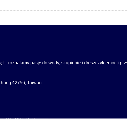
t—rozpalamy pasję do wody, skupienie i dreszczyk emocji prz
ichung 42756, Taiwan
, LTD.
All Rights Reserved.