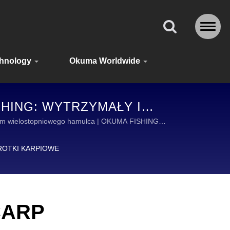
hnology
Okuma Worldwide
HING: WYTRZYMAŁY I
YM ŚWIECIE
ystem wielostopniowego hamulca | OKUMA FISHING
AKCESORIÓW WĘDKARSKICH.
OTKI KARPIOWE
CARP