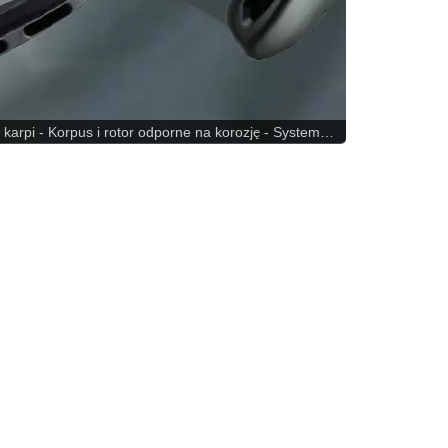
 - Korpus i rotor odporne na korozję - System