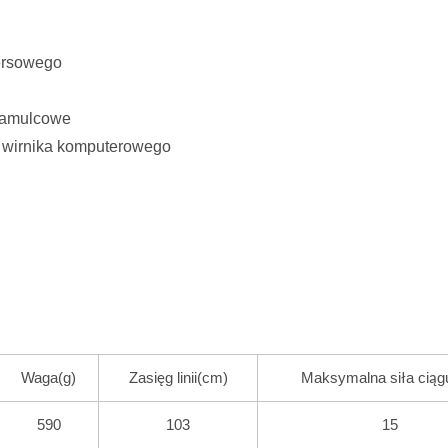
ersowego
 hamulcowe
 wirnika komputerowego
Waga(g)
Zasięg linii(cm)
Maksymalna siła ciąg
590
103
15