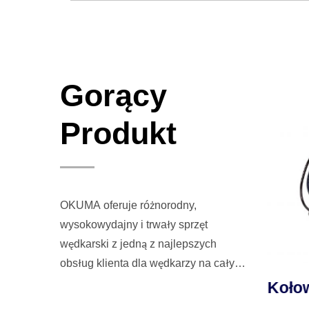
Gorący
Produkt
OKUMA oferuje różnorodny,
wysokowydajny i trwały sprzęt
wędkarski z jedną z najlepszych
obsług klienta dla wędkarzy na całym
świecie.
IRA
Kołowrotek TESORO
Koło
nią
LDJ Do Jiggingu