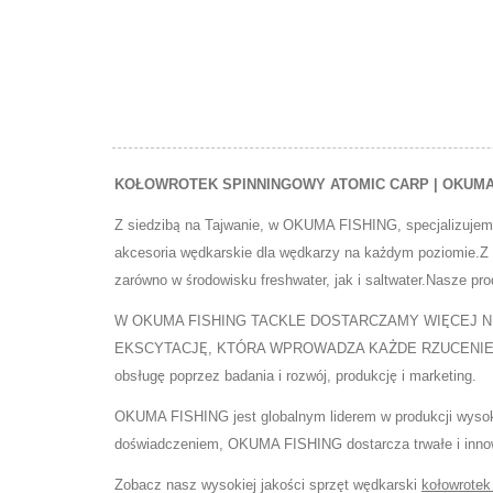
KOŁOWROTEK SPINNINGOWY ATOMIC CARP | OKUMA FISH
Z siedzibą na Tajwanie, w OKUMA FISHING, specjalizuj
akcesoria wędkarskie dla wędkarzy na każdym poziomie.Z p
zarówno w środowisku freshwater, jak i saltwater.Nasze 
W OKUMA FISHING TACKLE DOSTARCZAMY WIĘCEJ N
EKSCYTACJĘ, KTÓRA WPROWADZA KAŻDE RZUCENIE Z WYSO
obsługę poprzez badania i rozwój, produkcję i marketing.
OKUMA FISHING jest globalnym liderem w produkcji wysoki
doświadczeniem, OKUMA FISHING dostarcza trwałe i innowa
Zobacz nasz wysokiej jakości sprzęt wędkarski
kołowrotek