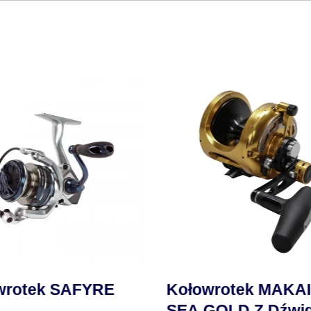
wrotek SAFYRE
Kołowrotek MAKA
SEA GOLD Z Dźwig