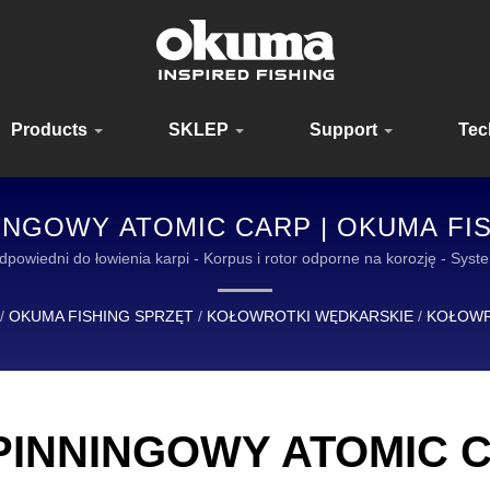
Products
SKLEP
Support
Tec
NGOWY ATOMIC CARP | OKUMA FIS
Y SPRZĘT DLA WĘDKARZY NA CAŁ
powiedni do łowienia karpi - Korpus i rotor odporne na korozję - S
LIDEREM W PROJEKTOWANIU I PRODUKCJI WYSOKIEJ JAKOŚCI 
/
OKUMA FISHING SPRZĘT
/
KOŁOWROTKI WĘDKARSKIE
/
KOŁOWR
INNINGOWY ATOMIC 