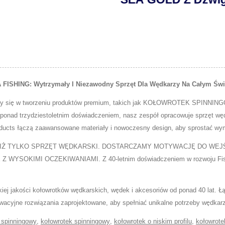
ING: Wytrzymały I Niezawodny Sprzęt Dla Wędkarzy Na Całym Świ
emy się w tworzeniu produktów premium, takich jak KOŁOWROTEK SPINNING
onad trzydziestoletnim doświadczeniem, nasz zespół opracowuje sprzęt wędk
products łączą zaawansowane materiały i nowoczesny design, aby sprostać w
IŻ TYLKO SPRZĘT WĘDKARSKI. DOSTARCZAMY MOTYWACJĘ DO WEJŚC
KIMI OCZEKIWANIAMI. Z 40-letnim doświadczeniem w rozwoju Fishing
ej jakości kołowrotków wędkarskich, wędek i akcesoriów od ponad 40 lat. 
cyjne rozwiązania zaprojektowane, aby spełniać unikalne potrzeby wędkarz
 spinningowy
,
kołowrotek spinningowy
,
kołowrotek o niskim profilu
,
kołowrote