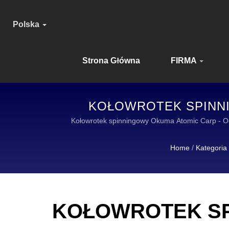
Polska
Strona Główna
FIRMA
KOŁOWROTEK SPINNI
NIEZAWODN
Kołowrotek spinningowy Okuma Atomic Carp - Od
TACKLE JEST GLOBALNYM 
Home
/
Kategoria
KOŁOWROTEK SP