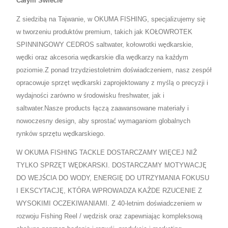
Całym Świecie
Z siedzibą na Tajwanie, w OKUMA FISHING, specjalizujemy się
w tworzeniu produktów premium, takich jak KOŁOWROTEK
SPINNINGOWY CEDROS saltwater, kołowrotki wędkarskie,
wędki oraz akcesoria wędkarskie dla wędkarzy na każdym
poziomie.Z ponad trzydziestoletnim doświadczeniem, nasz zespół
opracowuje sprzęt wędkarski zaprojektowany z myślą o precyzji i
wydajności zarówno w środowisku freshwater, jak i
saltwater.Nasze products łączą zaawansowane materiały i
nowoczesny design, aby sprostać wymaganiom globalnych
rynków sprzętu wędkarskiego.
W OKUMA FISHING TACKLE DOSTARCZAMY WIĘCEJ NIŻ
TYLKO SPRZĘT WĘDKARSKI. DOSTARCZAMY MOTYWACJĘ
DO WEJŚCIA DO WODY, ENERGIĘ DO UTRZYMANIA FOKUSU
I EKSCYTACJĘ, KTÓRA WPROWADZA KAŻDE RZUCENIE Z
WYSOKIMI OCZEKIWANIAMI. Z 40-letnim doświadczeniem w
rozwoju Fishing Reel / wędzisk oraz zapewniając kompleksową