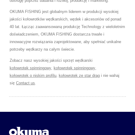
obsługę poprzez badania i rozwój, produkcję i marketing.
OKUMA FISHING jest globalnym liderem w produkcji wysokiej
jakości kołowrotków wędkarskich, wędek i akcesoriów od ponad
40 lat. Łącząc zaawansowaną produkcję Technology z wieloletnim
doświadczeniem, OKUMA FISHING dostarcza trwałe i
innowacyjne rozwiązania zaprojektowane, aby spełniać unikalne
potrzeby wędkarzy na całym świecie.
Zobacz nasz wysokiej jakości sprzęt wędkarski
kołowrotek spinningowy
,
kołowrotek spinningowy
,
kołowrotek o niskim profilu
,
kołowrotek ze star drag
i nie wahaj
się
Contact us
.