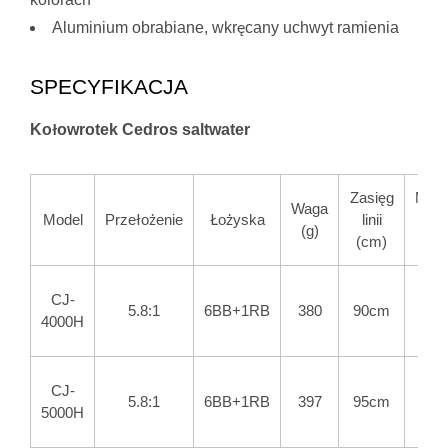
Aluminium obrabiane, wkręcany uchwyt ramienia
SPECYFIKACJA
Kołowrotek Cedros saltwater
Zasięg
Mak
Waga
Model
Przełożenie
Łożyska
linii
ci
(g)
(cm)
c
CJ-
5.8:1
6BB+1RB
380
90cm
4000H
CJ-
5.8:1
6BB+1RB
397
95cm
5000H