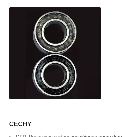
CECHY
DFD: Precyzyjny system podwójnego oporu drag