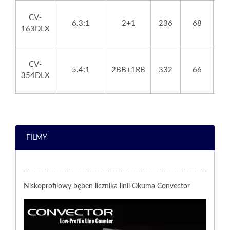
CV-
6.3:1
2+1
236
68
163DLX
CV-
5.4:1
2BB+1RB
332
66
354DLX
FILMY
Niskoprofilowy bęben licznika linii Okuma Convector