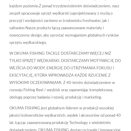
każdym poziomie.Z ponad trzydziestoletnim doświadczeniem, nasz
zespół opracowuje sprzęt wędkarski zaprojektowany z myślą o
precyzji i wydajności zarówno w środowisku freshwater, jak i
saltwater.Nasze products łączą zaawansowane materiały i
nowoczesny design, aby sprostać wymaganiom globalnych rynków
sprzętu wędkarskiego.
W OKUMA FISHING TACKLE DOSTARCZAMY WIĘCEJ NIŻ
TYLKO SPRZĘT WĘDKARSKI. DOSTARCZAMY MOTYWACJĘ DO
WEJŚCIA DO WODY, ENERGIĘ DO UTRZYMANIA FOKUSU I
EKSCYTACJĘ, KTÓRA WPROWADZA KAŻDE RZUCENIE Z
WYSOKIMI OCZEKIWANIAMI. Z 40-letnim doświadczeniem w
rozwoju Fishing Reel / wędzisk oraz zapewniając kompleksową
obsługę poprzez badania i rozwój, produkcję i marketing.
OKUMA FISHING jest globalnym liderem w produkcji wysokiej
jakości kołowrotków wędkarskich, wędek i akcesoriów od ponad 40
lat. Łącząc zaawansowaną produkcję Technology z wieloletnim
doświadczeniem, OKUMA FISHING dostarcza trwałe i innowacyjne