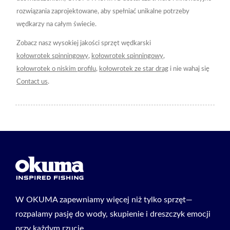
rozwiązania zaprojektowane, aby spełniać unikalne potrzeby
wędkarzy na całym świecie.
Zobacz nasz wysokiej jakości sprzęt wędkarski
kołowrotek spinningowy
,
kołowrotek spinningowy
,
kołowrotek o niskim profilu
,
kołowrotek ze star drag
i nie wahaj się
Contact us
.
W OKUMA zapewniamy więcej niż tylko sprzęt—
rozpalamy pasję do wody, skupienie i dreszczyk emocji
przy każdym rzucie.