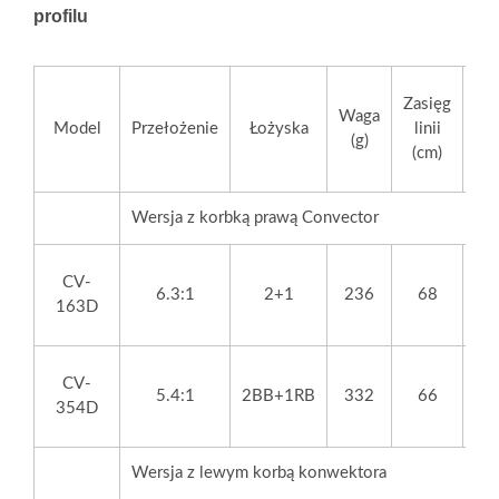
profilu
Ma
Zasięg
Waga
Model
Przełożenie
Łożyska
linii
(g)
ha
(cm)
Wersja z korbką prawą Convector
CV-
6.3:1
2+1
236
68
163D
CV-
5.4:1
2BB+1RB
332
66
354D
Wersja z lewym korbą konwektora