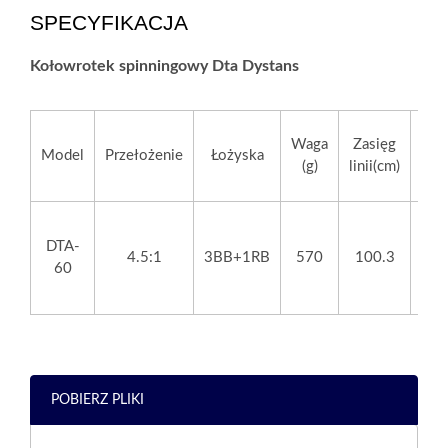
SPECYFIKACJA
Kołowrotek spinningowy Dta Dystans
Mak
Waga
Zasięg
Model
Przełożenie
Łożyska
si
(g)
linii(cm)
DTA-
4.5:1
3BB+1RB
570
100.3
60
POBIERZ PLIKI