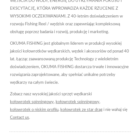
WEJŚCIA DO WODY, ENERGIĘ DO UTRZYMANIA FOKUSU I
EKSCYTACJĘ, KTÓRA WPROWADZA KAŻDE RZUCENIE Z
WYSOKIMI OCZEKIWANIAMI. Z 40-letnim doświadczeniem w
rozwoju Fishing Reel / wędzisk oraz zapewniając kompleksową
obsługę poprzez badania i rozwój, produkcję i marketing.
OKUMA FISHING jest globalnym liderem w produkcji wysokiej
jakości kołowrotków wędkarskich, wędek i akcesoriów od ponad 40
lat. Łącząc zaawansowaną produkcję Technology z wieloletnim
doświadczeniem, OKUMA FISHING dostarcza trwałe i innowacyjne
rozwiązania zaprojektowane, aby spełniać unikalne potrzeby
wędkarzy na całym świecie.
Zobacz nasz wysokiej jakości sprzęt wędkarski
kołowrotek spinningowy
,
kołowrotek spinningowy
,
kołowrotek o niskim profilu
,
kołowrotek ze star drag
i nie wahaj się
Contact us
.