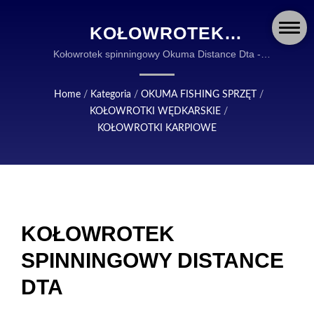
KOŁOWROTEK
SPINNINGOWY DISTANCE
Kołowrotek spinningowy Okuma Distance Dta -
szybkie ustawienie łożyska z anty-rewersem - system
DTA | OKUMA FISHING:
Hydro block | OKUMA FISHING TACKLE JEST
Home
/
Kategoria
/
OKUMA FISHING SPRZĘT
/
WYTRZYMAŁY I
GLOBALNYM LIDEREM W PROJEKTOWANIU I
KOŁOWROTKI WĘDKARSKIE
/
PRODUKCJI WYSOKIEJ JAKOŚCI AKCESORIÓW
NIEZAWODNY SPRZĘT
KOŁOWROTKI KARPIOWE
WĘDKARSKICH.
DLA WĘDKARZY NA
CAŁYM ŚWIECIE
KOŁOWROTEK
SPINNINGOWY DISTANCE
DTA